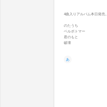
4曲入りアルバム本日発売
のたうち
ベルボトマー
君のもと
破壊
あ
コ
メ
ン
ト