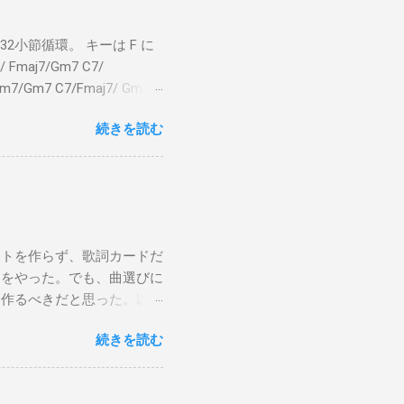
小節循環。 キーは F に
 Fmaj7/Gm7 C7/
bm7/Gm7 C7/Fmaj7/ Gm7
aj7 僕のスエードシューズ Gm7
続きを読む
C7 Fmaj7 どこへ行く
尖ったシューズ Gm7 C7
 こい...
ストを作らず、歌詞カードだ
けをやった。でも、曲選びに
は作るべきだと思った。以下
から15時です。また、今ま
続きを読む
Gee, baby, ain't I
向いて歩こう The Dock Of The
wers Sweet Home 京都（アン