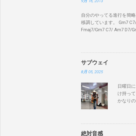
9月 16, 2013
自分のやってる進行を簡略化
移調しています。 Gm7 C7/ Fmaj
Fmaj7/Gm7 C7/ Am7 D7/G
C7/ Fmaj7/Gm7 C7/ 
C7 Fmaj7 黒いスエー
のも一緒さ Gm7 C7 
Am7 とてもカッコいいのさ 
サブウェイ
8月 05, 2025
日曜日に
け持って
かなりの
が演奏し
でやってない
good to 
Bay Don
絶対音感