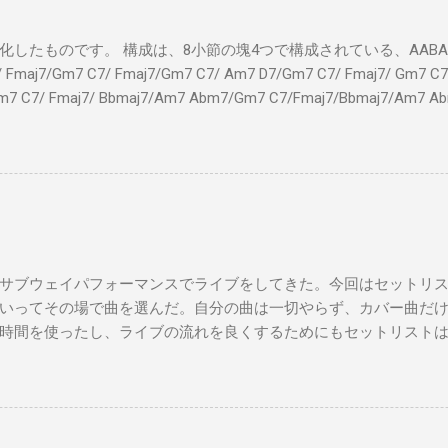
したものです。 構成は、8小節の塊4つで構成されている、AABA32
7/Gm7 C7/ Fmaj7/Gm7 C7/ Am7 D7/Gm7 C7/ Fmaj7/ Gm7 C7/
m7 C7/ Fmaj7/ Bbmaj7/Am7 Abm7/Gm7 C7/Fmaj7/Bbmaj7/Am7 A
Fmaj7/Gm7 C7/ Am7 D7/Gm7 C7/ Fmaj7/ Gm7 C7 Fm
ドシューズ Gm7 C7 Am とてもお気に入りなのさ D7 Gm7 
Fmaj7 僕のスウェードシューズ Gm7 C7 Fmaj7 先の
D7 Gm7 C7 Fmaj7 いつも気分最高 Bbmaj7 Am7 Abm7
サブウェイパフォーマンスでライブをしてきた。今回はセットリ
いってその場で曲を選んだ。自分の曲は一切やらず、カバー曲だ
時間を使ったし、ライブの流れを良くするためにもセットリスト
た曲たち。 次のサブウェイパフォーマンスは９月７日（日）14時
違う曲をやる予定です。是非お越しください。 A change is gonna come 
you Michelle All Of Me Susie Q St. Louis Blues Amado Mio 上を
't Let Me down（途中でやめた） Yesterday Wild Horses Dead Flo