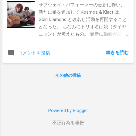
サブウェイ・パフォーマーの更新に伴い、
新たに娘を追加して Kosmos & Klact は、
Gold Diamond と改名し活動を再開すること
となった。 ちなみにトリオ名は娘（ダイヤ
ニャン）が考えたもの。 更新に動画が必要
だったので、朝から動画撮影。 なんとか5
テイク撮って完成した。 さすがに同じ曲を
続きを読む
コメントを投稿
5回もやって飽きてきたのか、娘は鍵盤ハー
モニカを足で弾いている。 動画が承認され
れば、4月から親子3人、トリオ編成でのラ
その他の投稿
イブが出来る。 楽しみやなあ。
Powered by Blogger
不正行為を報告