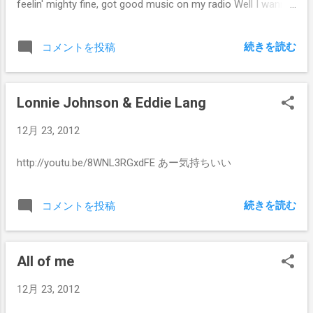
feelin' mighty fine, got good music on my radio Well I wanna
kiss you baby, While you're standing beneath the mistletoe
Saintee came down the chimney 'bout half past three Left all
続きを読む
コメントを投稿
these pretty presents That you see before me Merry
christmas pretty baby, you sure been good to me I haven't
had a drink this morning But i'm all lit up like a christmas tree
Lonnie Johnson & Eddie Lang
12月 23, 2012
http://youtu.be/8WNL3RGxdFE あー気持ちいい
続きを読む
コメントを投稿
All of me
12月 23, 2012