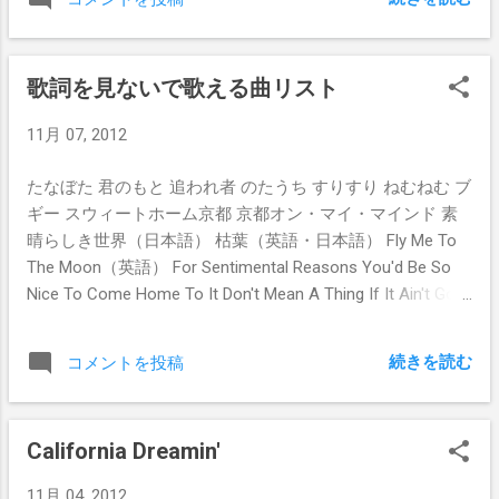
言葉 Love は二人の宝 愛し合えば明日も明るい Love love
you love I love you
歌詞を見ないで歌える曲リスト
11月 07, 2012
たなぼた 君のもと 追われ者 のたうち すりすり ねむねむ ブ
ギー スウィートホーム京都 京都オン・マイ・マインド 素
晴らしき世界（日本語） 枯葉（英語・日本語） Fly Me To
The Moon（英語） For Sentimental Reasons You'd Be So
Nice To Come Home To It Don't Mean A Thing If It Ain't Got
That Swing Rock Me Baby Worried Life Blues Stand By Me
Yesterday Love Me Do Little Wing People Are Strange I
続きを読む
コメントを投稿
wanna be your man 少ないな。 本当はもう少しあるけど、
なかなか歌詞カード捨てれない。
California Dreamin'
11月 04, 2012