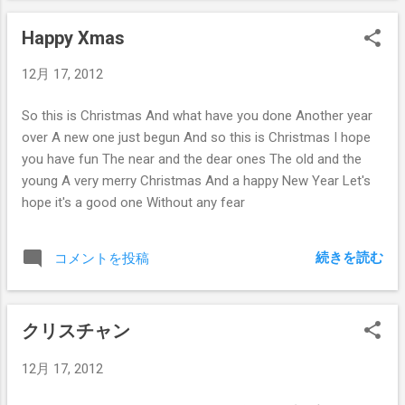
the facts It's not easy facing up when your whole world is
Happy Xmas
black No more will my green sea go turn a deeper blue I
could not forsee this thing happening to you If I look hard
12月 17, 2012
enough into the setting sun My love will laugh with me
before the morning comes I see a red door and I want it
So this is Christmas And what have you done Another year
painted black No colors anymore I want them to turn black I
over A new one just begun And so this is Christmas I hope
see the girls walk by dressed in their summer clothes I have
you have fun The near and the dear ones The old and the
to turn my head until ...
young A very merry Christmas And a happy New Year Let's
hope it's a good one Without any fear
続きを読む
コメントを投稿
クリスチャン
12月 17, 2012