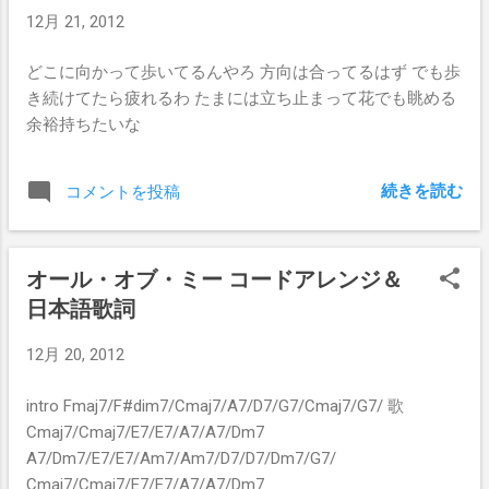
the voices of those who stand looking. Ooh, it makes me
12月 21, 2012
wonder, Ooh, it makes me wonder. And it's whispered that
soon if we all call the tune Then the piper will lead us to
どこに向かって歩いてるんやろ 方向は合ってるはず でも歩
reason. And a new day will dawn for those who stand long
き続けてたら疲れるわ たまには立ち止まって花でも眺める
And the forests will echo with laughter. If there's a ...
余裕持ちたいな
続きを読む
コメントを投稿
オール・オブ・ミー コードアレンジ＆
日本語歌詞
12月 20, 2012
intro Fmaj7/F#dim7/Cmaj7/A7/D7/G7/Cmaj7/G7/ 歌
Cmaj7/Cmaj7/E7/E7/A7/A7/Dm7
A7/Dm7/E7/E7/Am7/Am7/D7/D7/Dm7/G7/
Cmaj7/Cmaj7/E7/E7/A7/A7/Dm7