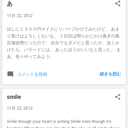
あ
stayed out at night But I'll forgive you Oh, oh, bring it to me
Bring your sweet lovin' Bring it on home to me, oh yeah
11月 22, 2012
試しに１３００円マイクにリバーブかけてみたけど、 あま
り受けはよろしくないな。 １日目は明らかにかけ過ぎの風
呂場状態だったので、 自分でもダメだと思ったが、浅くか
けたら、バラードには、 あったほうがいいなと思った。 ま
あ、色々やってみよう。
続きを読む
コメントを投稿
smile
11月 22, 2012
Smile though your heart is aching Smile even though it's