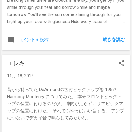
breaking When there are clouds in the sky, you'll get by If you
smile through your fear and sorrow Smile and maybe
tomorrow You'll see the sun come shining through for you
Light up your face with gladness Hide every trace of
sadness Although a tear may be ever so near That's the
time you must keep on trying Smile, what's the use of
続きを読む
コメントを投稿
crying? You'll find that life is still worthwhile If you just smile
エレキ
11月 18, 2012
昔から持ってた DeArmondの後付ピックアップを 1957年
Harmony Monterey につけてみた。 本来フロントピックア
ップの位置に付けるのだが、 隙間が足らずにリアピックア
ップの位置に付けた。 それでもやっぱいい音する。 アンプ
につないでデカイ音で鳴らしてみたいな。
http://www.youtube.com/watch?v=N1eizs02IdI