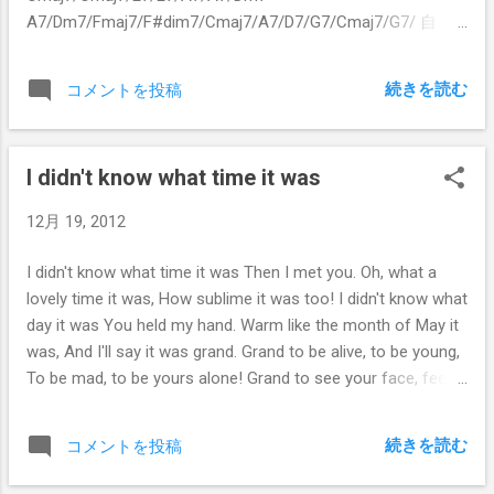
A7/Dm7/Fmaj7/F#dim7/Cmaj7/A7/D7/G7/Cmaj7/G7/ 自
作、女性用歌詞 オール・オブ・ミー 受け入れてよ あな
た なしじゃ ダメなの 唇も この腕も あなたを 忘れら
続きを読む
コメントを投稿
れない あなたの さよならに わたし 泣いて ばかり 火
をつけたなら 最後まで 愛してよ オール・オブ・ミー
I didn't know what time it was
12月 19, 2012
I didn't know what time it was Then I met you. Oh, what a
lovely time it was, How sublime it was too! I didn't know what
day it was You held my hand. Warm like the month of May it
was, And I'll say it was grand. Grand to be alive, to be young,
To be mad, to be yours alone! Grand to see your face, feel
your touch, Hear your voice say I'm all your own. I didn't
know what year it was Life was no prize. I wanted love and
続きを読む
コメントを投稿
here it was shining out of your eyes. I'm wise, And I know
what time it is now.