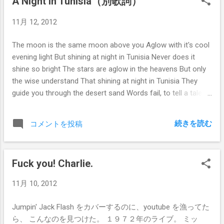
A Night In Tunisia（別歌詞）
11月 12, 2012
The moon is the same moon above you Aglow with it's cool
evening light But shining at night in Tunisia Never does it
shine so bright The stars are aglow in the heavens But only
the wise understand That shining at night in Tunisia They
guide you through the desert sand Words fail, to tell a tale
Too exotic to be told Each nights a deeper night In a world,
ages old The cares of the day seem to vanish The ending of
続きを読む
コメントを投稿
day brings release Each wonderful night in Tunisia Where the
nights are filled with peace
Fuck you! Charlie.
11月 10, 2012
Jumpin' Jack Flash をカバーするのに、youtube を漁ってた
ら、 こんなのを見つけた。 １９７２年のライブ。 ミッ