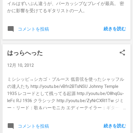
イルはずいぶん違うが、パーカッシブなプレイが最高。 密
かに影響を受けてるギタリストの一人。
続きを読む
コメントを投稿
はっらへった
12月 10, 2012
ミシシッピ→シカゴ・ブルース 低音弦を使ったシャッフル
の達人たち http://youtu.be/vBfn2BTsNSU Johnny Temple
1935 レコードとして残ってる起源 http://youtu.be/O8hqGu-
leFc RJ 1936 クラシック http://youtu.be/ZyNrCXRl1Tw ジミ
ー・リード：歌＆ハーモニカ エディーテイラー：ギター
1959 http://youtu.be/fRhtD8kmBKM ルイスマイヤーズ：ギ
ター＆歌 1973 http://youtu.be/5Qhba3Q8So8 ロバート・
続きを読む
コメントを投稿
JR・ロックウッド：バッキング・ギター＆歌 ルイスマイヤ