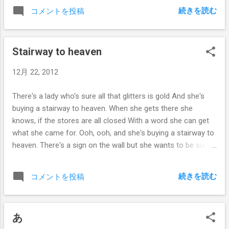
続きを読む
コメントを投稿
Stairway to heaven
12月 22, 2012
There's a lady who's sure all that glitters is gold And she's
buying a stairway to heaven. When she gets there she
knows, if the stores are all closed With a word she can get
what she came for. Ooh, ooh, and she's buying a stairway to
heaven. There's a sign on the wall but she wants to be sure
'Cause you know sometimes words have two meanings. In a
tree by the brook, there's a songbird who sings, Sometimes
続きを読む
コメントを投稿
all of our thoughts are misgiven. Ooh, it makes me wonder,
Ooh, it makes me wonder. There's a feeling I get when I look
to the west, And my spirit is crying for leaving. In my
あ
thoughts I have seen rings of smoke through the trees, And