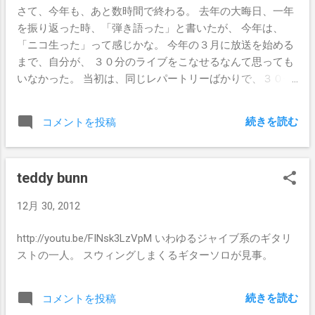
さて、今年も、あと数時間で終わる。 去年の大晦日、一年
を振り返った時、「弾き語った」と書いたが、 今年は、
「ニコ生った」って感じかな。 今年の３月に放送を始める
まで、自分が、 ３０分のライブをこなせるなんて思っても
いなかった。 当初は、同じレパートリーばかりで、３０分
間一言も喋らず、 黙々と演奏だけしていた。 それでも、以
前ステージに立ってた頃と同じ緊張感、 達成感みたいなも
続きを読む
コメントを投稿
のを感じて、完全にハマった。 それから、一日もかかすこ
となく修行を積み、気が付けば、 ４時間のライブをこなせ
るまでになっていた。 やっぱり音楽っていいな。 聞いてく
teddy bunn
れる人がいるっていいな。 これからも、もっといい演奏が
できるように頑張る。
12月 30, 2012
http://youtu.be/FINsk3LzVpM いわゆるジャイブ系のギタリ
ストの一人。 スウィングしまくるギターソロが見事。
続きを読む
コメントを投稿