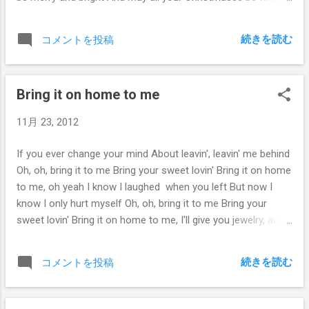
I'm dreaming of a white Christmas With every Christmas
card I write May your days be merry and bright And may all
続きを読む
コメントを投稿
your Christmases be white
Bring it on home to me
11月 23, 2012
If you ever change your mind About leavin', leavin' me behind
Oh, oh, bring it to me Bring your sweet lovin' Bring it on home
to me, oh yeah I know I laughed when you left But now I
know I only hurt myself Oh, oh, bring it to me Bring your
sweet lovin' Bring it on home to me, I'll give you jewelry, and
money too that aint all, that aint all I'll do for you Oh, oh,
bring it to me Bring your sweet lovin' Bring it on home to me,
続きを読む
コメントを投稿
You know I'll always be your slave Till I'm buried, buried in my
grave Oh, oh, bring it to me Bring your sweet lovin' Bring it on
home to me, I tried to treat you right But you stayed out