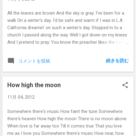
All the leaves are brown And the sky is gray. I've been for a
walk On a winter's day. I'd be safe and warm if I was in L.A.
California dreamin' on such a winter's day. Stopped in to a
church I passed along the way. Well I got down on my knees
And I pretend to pray. You know the preacher likes the cold.
He knows I'm gonna stay. California dreamin' on such a
winter's day. All the leaves are brown And the sky is gray. I've
続きを読む
コメントを投稿
been for a walk On a winter's day. If I didn't tell her I could
leave today. California dreamin' on such a winter's day,
California dreamin' on such a winter's day, California dreamin'
How high the moon
on such a winter's day.
11月 04, 2012
Somewhere there's music How faint the tune Somewhere
there's heaven How high the moon There is no moon above
When love is far away too Till it comes true That you love
me as I love you Somewhere there's music How near, how