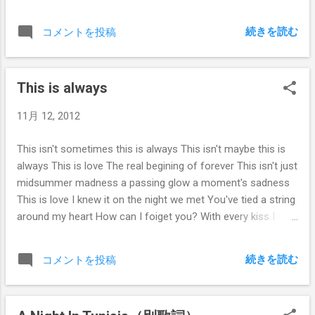
river flows surely to the sea Darling so it goes Some things
are meant to be Take my hand, take my whole life too For I
続きを読む
コメントを投稿
can't help falling in love with you For I can't help falling in love
with you
This is always
11月 12, 2012
This isn't sometimes this is always This isn't maybe this is
always This is love The real begining of forever This isn't just
midsummer madness a passing glow a moment's sadness
This is love I knew it on the night we met You've tied a string
around my heart How can I foiget you? With every kiss I
know that this is always
続きを読む
コメントを投稿