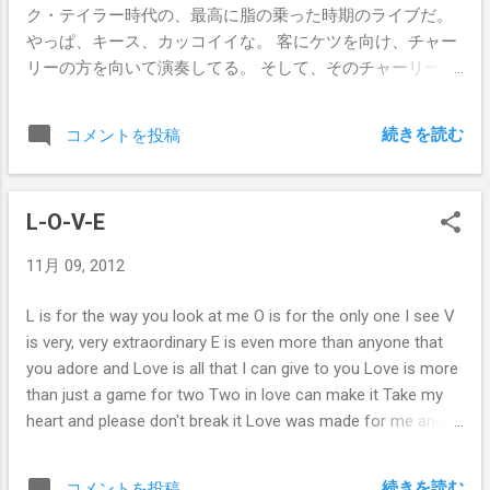
ク・テイラー時代の、最高に脂の乗った時期のライブだ。
やっぱ、キース、カッコイイな。 客にケツを向け、チャー
リーの方を向いて演奏してる。 そして、そのチャーリー
は、エンディングのタイミングを間違い、 早めに終わらせ
てしまう。 すかさず、チャーリーに向かって FUCK YOU
続きを読む
コメントを投稿
ポーズをしてるキースが、 最高にかっこいい。
http://www.youtube.com/watch?v=XCMrXC8D05Q
L-O-V-E
11月 09, 2012
L is for the way you look at me O is for the only one I see V
is very, very extraordinary E is even more than anyone that
you adore and Love is all that I can give to you Love is more
than just a game for two Two in love can make it Take my
heart and please don't break it Love was made for me and
you L と書いたら Look at me O と続けて OK V は優しい
文字 Very good E と結べば愛の字 L O V E Love は世界の
続きを読む
コメントを投稿