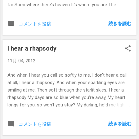
far Somewhere there's heaven It's where you are The
darkest night would shine If you would come to me soon
Until you will how still my heart How high the moon
続きを読む
コメントを投稿
I hear a rhapsody
11月 04, 2012
And when I hear you call so softly to me, I don't hear a call
at all, I hear a rhapsody. And when your sparkling eyes are
smiling at me, Then soft through the starlit skies, I hear a
rhapsody My days are so blue when you're away, My heart
longs for you, so won't you stay? My darling, hold me tight
and whisper to me Then soft through the starry night I hear
a rhapsody
続きを読む
コメントを投稿