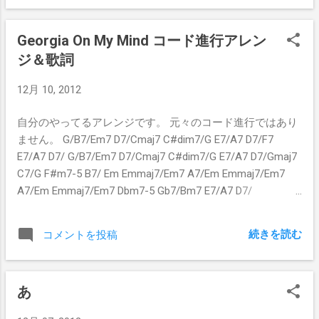
ーズ：リード・ギター Live In Japan 1974 1991年に来日し
たルイスマイヤーズを京都磔磔の一番前で見た。 彼のプレ
Georgia On My Mind コード進行アレン
イを生で見れたことは、かけがえのない宝だ。 おまけ 追わ
ジ＆歌詞
れ者の原曲 key to the highway の シカゴブルース・ヴァー
ジョン http://youtu.be/3guFiuBPCHk Little Walter 1958
12月 10, 2012
自分のやってるアレンジです。 元々のコード進行ではあり
ません。 G/B7/Em7 D7/Cmaj7 C#dim7/G E7/A7 D7/F7
E7/A7 D7/ G/B7/Em7 D7/Cmaj7 C#dim7/G E7/A7 D7/Gmaj7
C7/G F#m7-5 B7/ Em Emmaj7/Em7 A7/Em Emmaj7/Em7
A7/Em Emmaj7/Em7 Dbm7-5 Gb7/Bm7 E7/A7 D7/
G/B7/Em7 D7/Cmaj7 C#dim7/G E7/A7 D7/F7/E7/A7/D7/G
G7 C Cm7/G Ab7 G7 Georgia, Georgia, The whole day
続きを読む
コメントを投稿
through Just an old sweet song Keeps Georgia on my mind
Georgia Georgia A song of you Comes as sweet and clear
As moonlight through the pines Other arms reach out to me
あ
Other eyes smile tenderly Still in peaceful dreams I see The
road leads back to you I said Georgia, Ooh Georgia, no