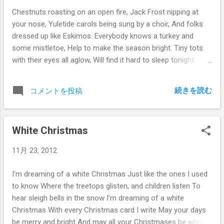
Chestnuts roasting on an open fire, Jack Frost nipping at
your nose, Yuletide carols being sung by a choir, And folks
dressed up like Eskimos. Everybody knows a turkey and
some mistletoe, Help to make the season bright. Tiny tots
with their eyes all aglow, Will find it hard to sleep tonight.
They know that Santa's on his way He's loaded lots of toys
and goodies on his sleigh. And every mother's child is going
続きを読む
コメントを投稿
to spy, To see if reindeer really know how to fly. And so I'm
offering this simple phrase, To kids from 1 to 92 Although
its been said many times, many ways, Merry Christmas to
White Christmas
you
11月 23, 2012
I'm dreaming of a white Christmas Just like the ones I used
to know Where the treetops glisten, and children listen To
hear sleigh bells in the snow I'm dreaming of a white
Christmas With every Christmas card I write May your days
be merry and bright And may all your Christmases be white