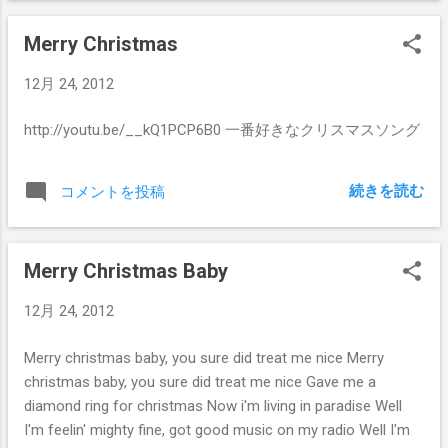
Merry Christmas
12月 24, 2012
http://youtu.be/__kQ1PCP6B0 一番好きなクリスマスソング
続きを読む
コメントを投稿
Merry Christmas Baby
12月 24, 2012
Merry christmas baby, you sure did treat me nice Merry
christmas baby, you sure did treat me nice Gave me a
diamond ring for christmas Now i'm living in paradise Well
I'm feelin' mighty fine, got good music on my radio Well I'm