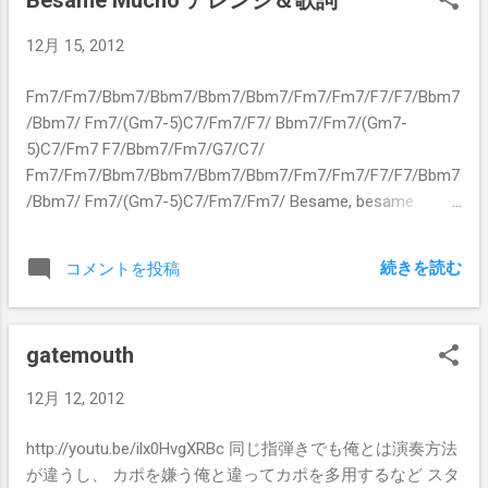
Besame Mucho アレンジ＆歌詞
12月 15, 2012
Fm7/Fm7/Bbm7/Bbm7/Bbm7/Bbm7/Fm7/Fm7/F7/F7/Bbm7
/Bbm7/ Fm7/(Gm7-5)C7/Fm7/F7/ Bbm7/Fm7/(Gm7-
5)C7/Fm7 F7/Bbm7/Fm7/G7/C7/
Fm7/Fm7/Bbm7/Bbm7/Bbm7/Bbm7/Fm7/Fm7/F7/F7/Bbm7
/Bbm7/ Fm7/(Gm7-5)C7/Fm7/Fm7/ Besame, besame
mucho, Each time I cling to your kiss, I hear music divine,
Besame mucho, Hold me my darling and say that you'll
続きを読む
コメントを投稿
always be mine. This joy is something new, my arms
(enfolding) you, Never knew this thrill before. Whoever
thought I'll be holding you close to me, Whispering it's you I
gatemouth
adore. Dearest one, if you should leave me, Each little dream
would take wing and my life would be through, Besame
12月 12, 2012
mucho, love me forever and make all my dreams come true..
Besame, besame mucho,
http://youtu.be/ilx0HvgXRBc 同じ指弾きでも俺とは演奏方法
が違うし、 カポを嫌う俺と違ってカポを多用するなど スタ