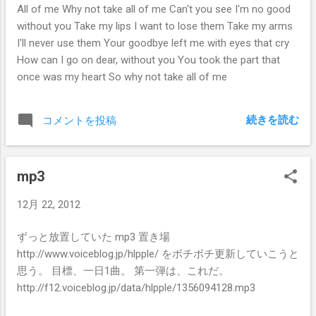
All of me Why not take all of me Can't you see I'm no good
without you Take my lips I want to lose them Take my arms
I'll never use them Your goodbye left me with eyes that cry
How can I go on dear, without you You took the part that
once was my heart So why not take all of me
続きを読む
コメントを投稿
mp3
12月 22, 2012
ずっと放置していた mp3 置き場
http://www.voiceblog.jp/hlpple/ をボチボチ更新していこうと
思う。 目標、一日1曲。 第一弾は、これだ。
http://f12.voiceblog.jp/data/hlpple/1356094128.mp3