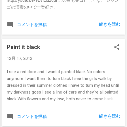
http://youtu.be/9zVlLiuzqdI この曲も完コピしたな。 ジャン
ゴの演奏の中で一番好き。
続きを読む
コメントを投稿
Paint it black
12月 17, 2012
I see a red door and I want it painted black No colors
anymore I want them to turn black I see the girls walk by
dressed in their summer clothes I have to turn my head until
my darkness goes I see a line of cars and they're all painted
black With flowers and my love, both never to come back I
see people turn their heads and quickly look away Like a
newborn baby it just happens ev'ryday I look inside myself
続きを読む
コメントを投稿
and see my heart is black I see my red door and it has been
painted black Maybe then I'll fade away and not have to face