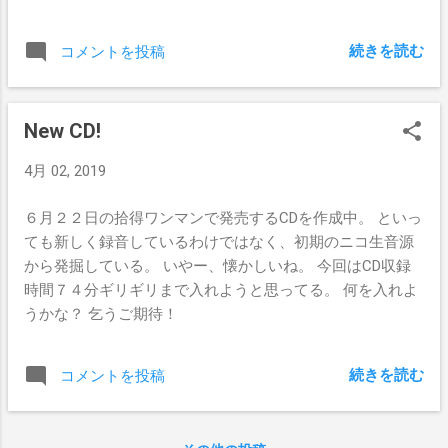
2,000円 【19:00～19:30】永井利和 【19:40～20:10】
ね。
TTUCKER PAYEN 【20:20～20:50】石原 耕 【21:00～21:30】
続きを読む
コメントを投稿
Uma 【21:40～22:10】Klact
New CD!
4月 02, 2019
６月２２日の拾得ワンマンで発売するCDを作成中。 といっ
ても新しく録音しているわけではなく、初期のニコ生音源
から発掘している。 いやー、懐かしいね。 今回はCD収録
時間７４分ギリギリまで入れようと思ってる。 何を入れよ
うかな？ 乞うご期待！
続きを読む
コメントを投稿