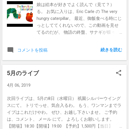
娘は絵本が好きでよく読んで（見て？）
る。 お気に入りは、Eric Carle の The very
hungry caterpillar。 最近、御飯食べる時にじ
っとしててくれないので、この動画を見せ
てるのだが、 物語の終盤、サナギが蝶々に
なる瞬間に、笑いながら拍手をするように
なってきた。 これが不思議な事に、画面を
続きを読む
コメントを投稿
見ていない時でも、必ずその場面になると
拍手をする。 音楽で判断してるのかと思っ
ていたのだが、違ったようで、 今日、真相
5月のライブ
が明らかになった。 なんと、セリフを聞き
取って理解してる。 最後の、pushed his
4月 06, 2019
way out の部分で拍手を始める。 寝かしつ
けの時、いつもはアカペラで歌を歌ってワ
次回ライブは、5月の8日（水曜日） 祇園シルバーウイング
ンマンショーをしてるのだが、 今日は、も
スにて。 トリでっせ、気合入るわ。 もう、ワンマンまでラ
はやワシも暗記してしまった caterpillarのセ
イブはこれだけやわ。 ぜひ、お越し下さいませ。 ご予約
リフを言っていたら、 その部分で拍手を始
は、コメント、 メール にて。 よろしくお願いします。
めた。 いやー、すごいね、ちゃんと理解し
【開場】18:30【開場】19:00 【予約】1,500円【当日】
て、覚えてるんやね。 子供って素晴らしい