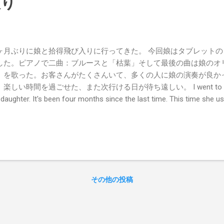
入り
ヶ月ぶりに娘と拾得飛び入りに行ってきた。 今回娘はタブレット
した。ピアノで二曲：ブルースと「枯葉」そして最後の曲は娘のオ
」を歌った。お客さんがたくさんいて、多くの人に娘の演奏が良か
楽しい時間を過ごせた、また次行ける日が待ち遠しい。 I went to the Jitt
daughter. It's been four months since the last time. This time she u
let to play piano. She played two songs on piano: blues and “Autumn 
g, she sang her original song. There were a lot of people in the aud
 played great. We really had a great time and can't wait for the next 
その他の投稿