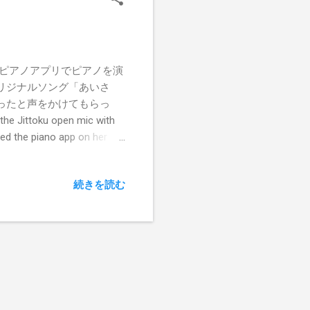
のピアノアプリでピアノを演
リジナルソング「あいさ
ったと声をかけてもらっ
oku open mic with
sed the piano app on her
Leaves.” And for the last
ience, and many people said
続きを読む
one.