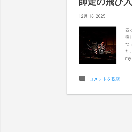
師走の飛び
12月 16, 2025
四
奏
つ
た。
my 
tab
son
コメントを投稿
she