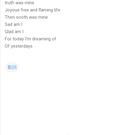
truth was mine
Joyous free and flaming life
Then sooth was mine
Sad am I
Glad am I
For today I'm dreaming of
Of yesterdays
歌詞
コ
メ
ン
ト