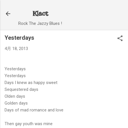
スキップしてメイン コンテンツに移動
Klact
Rock The Jazzy Blues !
Yesterdays
4月 18, 2013
Yesterdays
Yesterdays
Days I knew as happy sweet
Sequestered days
Olden days
Golden days
Days of mad romance and love
Then gay youth was mine