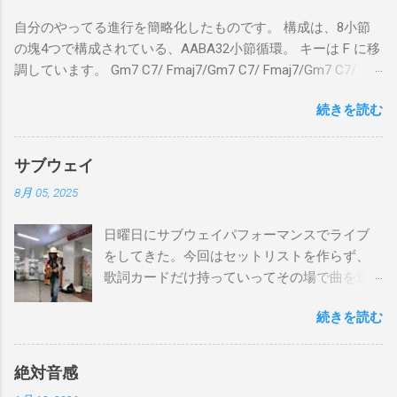
自分のやってる進行を簡略化したものです。 構成は、8小節
の塊4つで構成されている、AABA32小節循環。 キーは F に移
調しています。 Gm7 C7/ Fmaj7/Gm7 C7/ Fmaj7/Gm7 C7/
Am7 D7/Gm7 C7/ Fmaj7/ Gm7 C7/ Fmaj7/Gm7 C7/
続きを読む
Fmaj7/Gm7 C7/ Am7 D7/Gm7 C7/ Fmaj7/ Bbmaj7/Am7
Abm7/Gm7 C7/Fmaj7/Bbmaj7/Am7 Abm7/Gm7 C7/Fmaj7/
Gm7 C7/ Fmaj7/Gm7 C7/ Fmaj7/Gm7 C7/ Am7 D7/Gm7 C7/
サブウェイ
Fmaj7/ Gm7 C7 Fmaj7 僕のスエードシューズ Gm7
8月 05, 2025
C7 Fmaj7 黒いスエードシューズ Gm7 C7 Am
とてもお気に入りなのさ D7 Gm7 C7 Fmaj7 どこへ行く
日曜日にサブウェイパフォーマンスでライブ
のも一緒さ Gm7 C7 Fmaj7 僕のスウェードシューズ
をしてきた。今回はセットリストを作らず、
Gm7 C7 Fmaj7 先の尖ったシューズ Gm7 C7
歌詞カードだけ持っていってその場で曲を選
Am7 とてもカッコいいのさ D7 Gm7 C7 Fmaj7 いつも気分
んだ。自分の曲は一切やらず、カバー曲だけ
最高 Bbmaj7 Am7 Abm7 こい...
続きを読む
をやった。でも、曲選びにかなりの時間を使
ったし、ライブの流れを良くするためにもセ
ットリストは作るべきだと思った。以下が演
絶対音感
奏した曲たち。 次のサブウェイパフォーマン