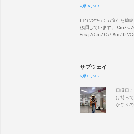
9月 16, 2013
自分のやってる進行を簡略化
移調しています。 Gm7 C7/ Fmaj
Fmaj7/Gm7 C7/ Am7 D7/G
C7/ Fmaj7/Gm7 C7/ 
C7 Fmaj7 黒いスエー
のも一緒さ Gm7 C7 
Am7 とてもカッコいいのさ 
サブウェイ
8月 05, 2025
日曜日に
け持って
かなりの
が演奏し
でやってない
good to 
Bay Don