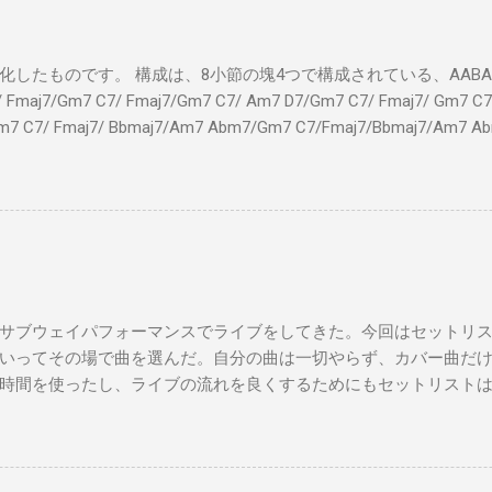
したものです。 構成は、8小節の塊4つで構成されている、AABA32
7/Gm7 C7/ Fmaj7/Gm7 C7/ Am7 D7/Gm7 C7/ Fmaj7/ Gm7 C7/
m7 C7/ Fmaj7/ Bbmaj7/Am7 Abm7/Gm7 C7/Fmaj7/Bbmaj7/Am7 A
Fmaj7/Gm7 C7/ Am7 D7/Gm7 C7/ Fmaj7/ Gm7 C7 Fm
ドシューズ Gm7 C7 Am とてもお気に入りなのさ D7 Gm7 
Fmaj7 僕のスウェードシューズ Gm7 C7 Fmaj7 先の
D7 Gm7 C7 Fmaj7 いつも気分最高 Bbmaj7 Am7 Abm7
サブウェイパフォーマンスでライブをしてきた。今回はセットリ
いってその場で曲を選んだ。自分の曲は一切やらず、カバー曲だ
時間を使ったし、ライブの流れを良くするためにもセットリスト
た曲たち。 次のサブウェイパフォーマンスは９月７日（日）14時
違う曲をやる予定です。是非お越しください。 A change is gonna come 
you Michelle All Of Me Susie Q St. Louis Blues Amado Mio 上を
't Let Me down（途中でやめた） Yesterday Wild Horses Dead Flo