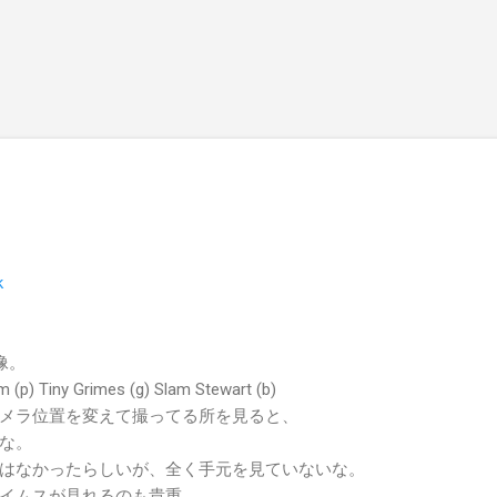
スキップしてメイン コンテンツに移動
k
映像。
Tiny Grimes (g) Slam Stewart (b)
メラ位置を変えて撮ってる所を見ると、
な。
はなかったらしいが、全く手元を見ていないな。
イムスが見れるのも貴重。