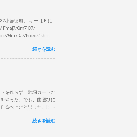
小節循環。 キーは F に
 Fmaj7/Gm7 C7/
bm7/Gm7 C7/Fmaj7/ Gm7
aj7 僕のスエードシューズ Gm7
続きを読む
C7 Fmaj7 どこへ行く
尖ったシューズ Gm7 C7
 こい...
ストを作らず、歌詞カードだ
けをやった。でも、曲選びに
は作るべきだと思った。以下
から15時です。また、今ま
続きを読む
Gee, baby, ain't I
向いて歩こう The Dock Of The
wers Sweet Home 京都（アン