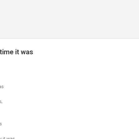
スキップしてメイン コンテンツに移動
 time it was
as
s,
s
 it was,