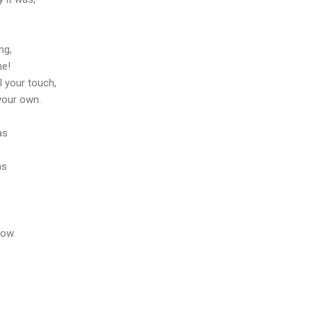
ng,
ne!
l your touch,
 your own.
as
as
now.