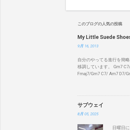
このブログの人気の投稿
My Little Suede
9月 16, 2013
自分のやってる進行を簡略化
移調しています。 Gm7 C7/ Fmaj
Fmaj7/Gm7 C7/ Am7 D7/G
C7/ Fmaj7/Gm7 C7/ 
C7 Fmaj7 黒いスエー
のも一緒さ Gm7 C7 
Am7 とてもカッコいいのさ 
サブウェイ
8月 05, 2025
日曜日に