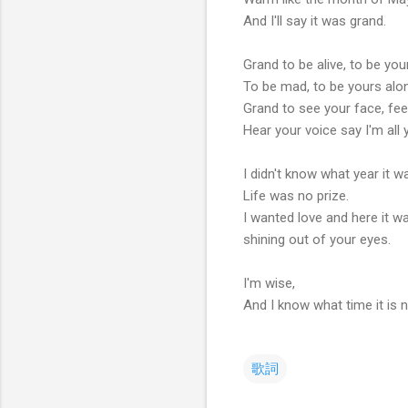
And I'll say it was grand.
Grand to be alive, to be you
To be mad, to be yours alo
Grand to see your face, fee
Hear your voice say I'm all
I didn't know what year it w
Life was no prize.
I wanted love and here it w
shining out of your eyes.
I'm wise,
And I know what time it is 
歌詞