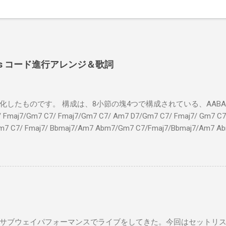
 Shoes コード進行アレンジ＆歌詞
したものです。 構成は、8小節の塊4つで構成されている、AABA32
7/Gm7 C7/ Fmaj7/Gm7 C7/ Am7 D7/Gm7 C7/ Fmaj7/ Gm7 C7/
m7 C7/ Fmaj7/ Bbmaj7/Am7 Abm7/Gm7 C7/Fmaj7/Bbmaj7/Am7 A
Fmaj7/Gm7 C7/ Am7 D7/Gm7 C7/ Fmaj7/ Gm7 C7 Fm
ドシューズ Gm7 C7 Am とてもお気に入りなのさ D7 Gm7 
Fmaj7 僕のスウェードシューズ Gm7 C7 Fmaj7 先の
D7 Gm7 C7 Fmaj7 いつも気分最高 Bbmaj7 Am7 Abm7
サブウェイパフォーマンスでライブをしてきた。今回はセットリ