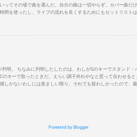
いってその場で曲を選んだ。自分の曲は一切やらず、カバー曲だ
時間を使ったし、ライブの流れを良くするためにもセットリスト
た曲たち。 次のサブウェイパフォーマンスは９月７日（日）14時
違う曲をやる予定です。是非お越しください。 A change is gonna come 
you Michelle All Of Me Susie Q St. Louis Blues Amado Mio 上を
't Let Me down（途中でやめた） Yesterday Wild Horses Dead Flo
ayed a subway gig on Sunday. This time, I didn’t make a setlist, I j
 songs on the spot. Also, I didn’t play any of my own songs, only cov
ealized I should prepare a setlist for the next gig to keep things flowi
判明。 ちなみに判明したしたのは、わしがGのキーでスタンド・
time deciding which songs to play. Here’s the list of songs I perfor
Cのキーで歌ったときだ。えらい調子外れやなと思って合わせると
, September 7th. I’m going to play songs I’ve never performed befo
感しかないわしには羨ましい限り。それでも疑わしかったので、
ってみ？というと、アカペラでちゃんとDのキーで歌い出したので
Powered by Blogger