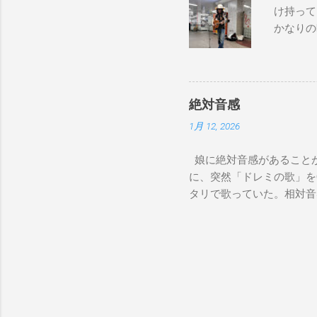
け持って
かなりの
が演奏し
でやってない
good to 
Bay Don
絶対音感
コール） I pl
1月 12, 2026
chose the
over, I r
娘に絶対音感があることが
too much 
に、突然「ドレミの歌」を
on Sunday
タリで歌っていた。相対音
って来たヨッパライ」を歌
か聞いたことないのに。