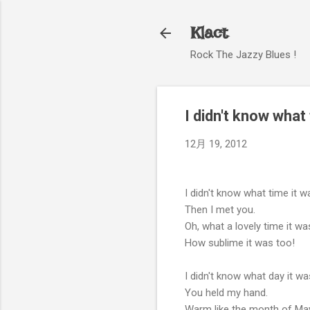
Klact
Rock The Jazzy Blues !
I didn't know what
12月 19, 2012
I didn't know what time it w
Then I met you.
Oh, what a lovely time it wa
How sublime it was too!
I didn't know what day it wa
You held my hand.
Warm like the month of May