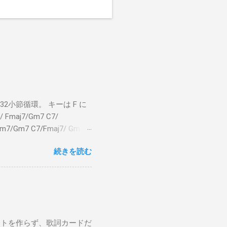
小節循環。 キーは F に
 Fmaj7/Gm7 C7/
bm7/Gm7 C7/Fmaj7/ Gm7
aj7 僕のスエードシューズ Gm7
続きを読む
C7 Fmaj7 どこへ行く
尖ったシューズ Gm7 C7
 こい...
ストを作らず、歌詞カードだ