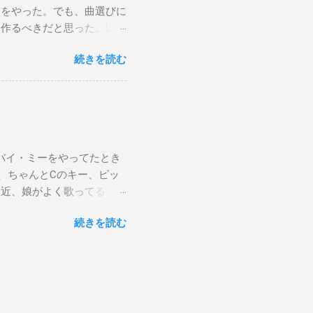
けをやった。でも、曲選びに
は作るべきだと思った。以下
から15時です。また、今ま
続きを読む
Gee, baby, ain't I
向いて歩こう The Dock Of The
wers Sweet Home 京都（アン
ust brought lyric sheets and
er songs. After thinking it
ng smoothly, since I spent
バイ・ミーをやってたとき
med. My next subway gig is
、ちゃんとCのキー、ピッ
re.
最近、娘がよく歌ってる「帰
確信した。しかも、数回し
続きを読む