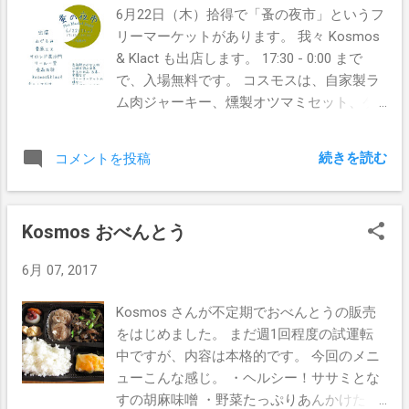
6月22日（木）拾得で「蚤の夜市」というフ
リーマーケットがあります。 我々 Kosmos
& Klact も出店します。 17:30 - 0:00 まで
で、入場無料です。 コスモスは、自家製ラ
ム肉ジャーキー、燻製オツマミセット、ケ
ーキを出します。 Klact は、アメリカン・ア
ンティーク、ギター、アンプ、ギターのパ
続きを読む
コメントを投稿
ーツ、手作りボトルネック、レコード、CD
等を出します。 他にもたくさん出店があり
ます。 料理は普段の拾得とは違ってペルー
Kosmos おべんとう
料理が出るそうです。 楽しい夜になると思
います。 ぜひ遊びに来てください！
6月 07, 2017
Kosmos さんが不定期でおべんとうの販売
をはじめました。 まだ週1回程度の試運転
中ですが、内容は本格的です。 今回のメニ
ューこんな感じ。 ・ヘルシー！ササミとな
すの胡麻味噌 ・野菜たっぷりあんかけたま