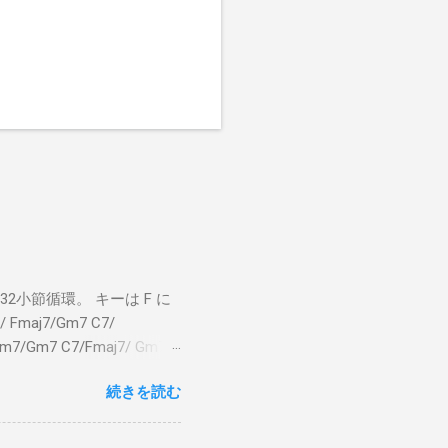
小節循環。 キーは F に
 Fmaj7/Gm7 C7/
bm7/Gm7 C7/Fmaj7/ Gm7
aj7 僕のスエードシューズ Gm7
続きを読む
C7 Fmaj7 どこへ行く
尖ったシューズ Gm7 C7
 こい...