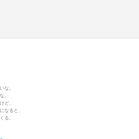
スキップしてメイン コンテンツに移動
いな。
な。
けど、
になると、
くる。