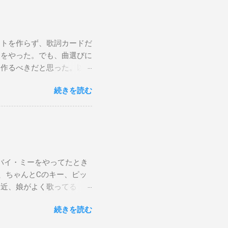
ストを作らず、歌詞カードだ
けをやった。でも、曲選びに
は作るべきだと思った。以下
から15時です。また、今ま
続きを読む
Gee, baby, ain't I
向いて歩こう The Dock Of The
wers Sweet Home 京都（アン
ust brought lyric sheets and
er songs. After thinking it
ng smoothly, since I spent
バイ・ミーをやってたとき
med. My next subway gig is
、ちゃんとCのキー、ピッ
re.
最近、娘がよく歌ってる「帰
確信した。しかも、数回し
続きを読む