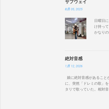
サブウェイ
8月 05, 2025
日曜日に
け持って
かなりの
が演奏し
でやってない
good to 
Bay Don
絶対音感
コール） I pl
1月 12, 2026
chose the
over, I r
娘に絶対音感があることが
too much 
に、突然「ドレミの歌」を
on Sunday
タリで歌っていた。相対音
って来たヨッパライ」を歌
か聞いたことないのに。