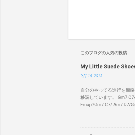
このブログの人気の投稿
My Little Suede
9月 16, 2013
自分のやってる進行を簡略化
移調しています。 Gm7 C7/ Fmaj
Fmaj7/Gm7 C7/ Am7 D7/G
C7/ Fmaj7/Gm7 C7/ 
C7 Fmaj7 黒いスエー
のも一緒さ Gm7 C7 
Am7 とてもカッコいいのさ 