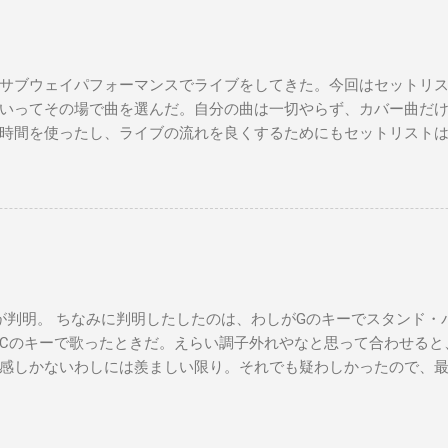
サブウェイパフォーマンスでライブをしてきた。今回はセットリ
いってその場で曲を選んだ。自分の曲は一切やらず、カバー曲だ
時間を使ったし、ライブの流れを良くするためにもセットリスト
た曲たち。 次のサブウェイパフォーマンスは９月７日（日）14時
違う曲をやる予定です。是非お越しください。 A change is gonna come 
you Michelle All Of Me Susie Q St. Louis Blues Amado Mio 上を
't Let Me down（途中でやめた） Yesterday Wild Horses Dead Flo
ayed a subway gig on Sunday. This time, I didn’t make a setlist, I j
 songs on the spot. Also, I didn’t play any of my own songs, only cov
ealized I should prepare a setlist for the next gig to keep things flowi
判明。 ちなみに判明したしたのは、わしがGのキーでスタンド・
time deciding which songs to play. Here’s the list of songs I perfor
Cのキーで歌ったときだ。えらい調子外れやなと思って合わせると
, September 7th. I’m going to play songs I’ve never performed befo
感しかないわしには羨ましい限り。それでも疑わしかったので、
ってみ？というと、アカペラでちゃんとDのキーで歌い出したので