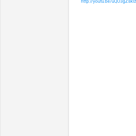
http://youtu.be/uQO3gZskI
コ
メ
ン
ト