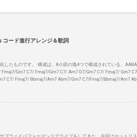
 Shoes コード進行アレンジ＆歌詞
したものです。 構成は、8小節の塊4つで構成されている、AABA32
7/Gm7 C7/ Fmaj7/Gm7 C7/ Am7 D7/Gm7 C7/ Fmaj7/ Gm7 C7/
m7 C7/ Fmaj7/ Bbmaj7/Am7 Abm7/Gm7 C7/Fmaj7/Bbmaj7/Am7 A
Fmaj7/Gm7 C7/ Am7 D7/Gm7 C7/ Fmaj7/ Gm7 C7 Fm
ドシューズ Gm7 C7 Am とてもお気に入りなのさ D7 Gm7 
Fmaj7 僕のスウェードシューズ Gm7 C7 Fmaj7 先の
D7 Gm7 C7 Fmaj7 いつも気分最高 Bbmaj7 Am7 Abm7
サブウェイパフォーマンスでライブをしてきた。今回はセットリ