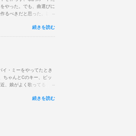
けをやった。でも、曲選びに
は作るべきだと思った。以下
から15時です。また、今ま
続きを読む
Gee, baby, ain't I
向いて歩こう The Dock Of The
wers Sweet Home 京都（アン
ust brought lyric sheets and
er songs. After thinking it
ng smoothly, since I spent
バイ・ミーをやってたとき
med. My next subway gig is
、ちゃんとCのキー、ピッ
re.
最近、娘がよく歌ってる「帰
確信した。しかも、数回し
続きを読む