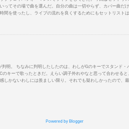
いってその場で曲を選んだ。自分の曲は一切やらず、カバー曲だ
時間を使ったし、ライブの流れを良くするためにもセットリスト
た曲たち。 次のサブウェイパフォーマンスは９月７日（日）14時
違う曲をやる予定です。是非お越しください。 A change is gonna come 
you Michelle All Of Me Susie Q St. Louis Blues Amado Mio 上を
't Let Me down（途中でやめた） Yesterday Wild Horses Dead Flo
ayed a subway gig on Sunday. This time, I didn’t make a setlist, I j
 songs on the spot. Also, I didn’t play any of my own songs, only cov
ealized I should prepare a setlist for the next gig to keep things flowi
判明。 ちなみに判明したしたのは、わしがGのキーでスタンド・
time deciding which songs to play. Here’s the list of songs I perfor
Cのキーで歌ったときだ。えらい調子外れやなと思って合わせると
, September 7th. I’m going to play songs I’ve never performed befo
感しかないわしには羨ましい限り。それでも疑わしかったので、
ってみ？というと、アカペラでちゃんとDのキーで歌い出したので
Powered by Blogger