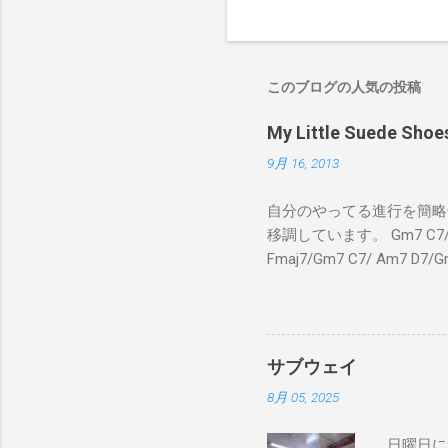
このブログの人気の投稿
My Little Suede
9月 16, 2013
自分のやってる進行を簡略化
移調しています。 Gm7 C7/ Fmaj
Fmaj7/Gm7 C7/ Am7 D7/G
C7/ Fmaj7/Gm7 C7/ 
C7 Fmaj7 黒いスエー
のも一緒さ Gm7 C7 
Am7 とてもカッコいいのさ 
サブウェイ
8月 05, 2025
日曜日に