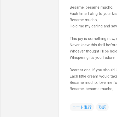
Besame, besame mucho,
Each time I cling to your kis
Besame mucho,
Hold me my darling and say 
This joy is something new, 
Never knew this thrill before
Whoever thought I'll be hol
Whispering it's you I adore.
Dearest one, if you should 
Each little dream would tak
Besame mucho, love me for
Besame, besame mucho,
コード進行
歌詞