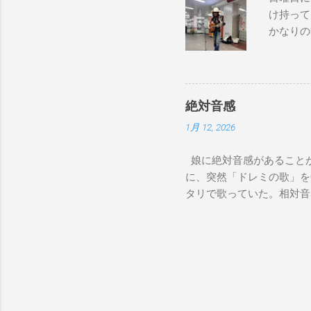
け持って
かなりの
が演奏し
でやってない
good to 
Bay Don
絶対音感
コール） I pl
1月 12, 2026
chose the
over, I r
娘に絶対音感があることが
too much 
に、突然「ドレミの歌」を
on Sunday
タリで歌っていた。相対音
って来たヨッパライ」を歌
か聞いたことないのに。