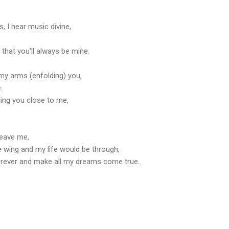
s, I hear music divine,
that you'll always be mine.
my arms (enfolding) you,
.
ding you close to me,
leave me,
e wing and my life would be through,
ever and make all my dreams come true..