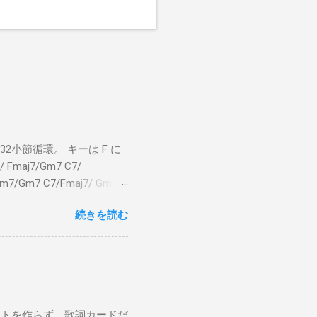
小節循環。 キーは F に
 Fmaj7/Gm7 C7/
bm7/Gm7 C7/Fmaj7/ Gm7
aj7 僕のスエードシューズ Gm7
続きを読む
C7 Fmaj7 どこへ行く
尖ったシューズ Gm7 C7
 こい...
ストを作らず、歌詞カードだ