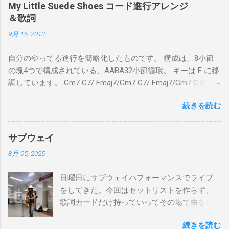
My Little Suede Shoes コード進行アレンジ
＆歌詞
9月 16, 2013
自分のやってる進行を簡略化したものです。 構成は、8小節
の塊4つで構成されている、AABA32小節循環。 キーは F に移
調しています。 Gm7 C7/ Fmaj7/Gm7 C7/ Fmaj7/Gm7 C7/
Am7 D7/Gm7 C7/ Fmaj7/ Gm7 C7/ Fmaj7/Gm7 C7/
続きを読む
Fmaj7/Gm7 C7/ Am7 D7/Gm7 C7/ Fmaj7/ Bbmaj7/Am7
Abm7/Gm7 C7/Fmaj7/Bbmaj7/Am7 Abm7/Gm7 C7/Fmaj7/
Gm7 C7/ Fmaj7/Gm7 C7/ Fmaj7/Gm7 C7/ Am7 D7/Gm7 C7/
サブウェイ
Fmaj7/ Gm7 C7 Fmaj7 僕のスエードシューズ Gm7
8月 05, 2025
C7 Fmaj7 黒いスエードシューズ Gm7 C7 Am
とてもお気に入りなのさ D7 Gm7 C7 Fmaj7 どこへ行く
日曜日にサブウェイパフォーマンスでライブ
のも一緒さ Gm7 C7 Fmaj7 僕のスウェードシューズ
をしてきた。今回はセットリストを作らず、
Gm7 C7 Fmaj7 先の尖ったシューズ Gm7 C7
歌詞カードだけ持っていってその場で曲を選
Am7 とてもカッコいいのさ D7 Gm7 C7 Fmaj7 いつも気分
んだ。自分の曲は一切やらず、カバー曲だけ
最高 Bbmaj7 Am7 Abm7 こい...
続きを読む
をやった。でも、曲選びにかなりの時間を使