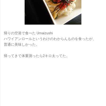
帰りの空港で食べた Umaizushi
ハワイアンロールというわけのわからんものを食ったが、
普通に美味しかった。
帰ってきて体重測ったら2キロ太ってた。
コ
メ
ン
ト