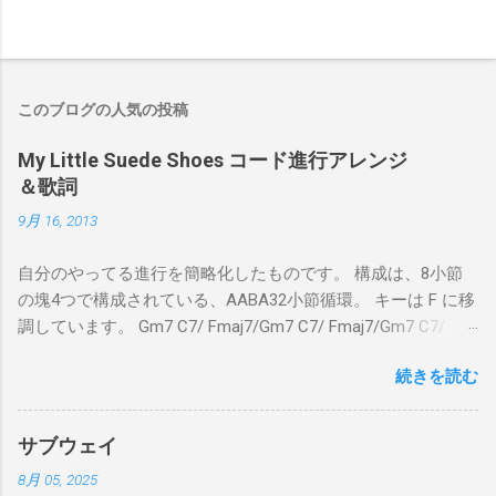
このブログの人気の投稿
My Little Suede Shoes コード進行アレンジ
＆歌詞
9月 16, 2013
自分のやってる進行を簡略化したものです。 構成は、8小節
の塊4つで構成されている、AABA32小節循環。 キーは F に移
調しています。 Gm7 C7/ Fmaj7/Gm7 C7/ Fmaj7/Gm7 C7/
Am7 D7/Gm7 C7/ Fmaj7/ Gm7 C7/ Fmaj7/Gm7 C7/
続きを読む
Fmaj7/Gm7 C7/ Am7 D7/Gm7 C7/ Fmaj7/ Bbmaj7/Am7
Abm7/Gm7 C7/Fmaj7/Bbmaj7/Am7 Abm7/Gm7 C7/Fmaj7/
Gm7 C7/ Fmaj7/Gm7 C7/ Fmaj7/Gm7 C7/ Am7 D7/Gm7 C7/
サブウェイ
Fmaj7/ Gm7 C7 Fmaj7 僕のスエードシューズ Gm7
8月 05, 2025
C7 Fmaj7 黒いスエードシューズ Gm7 C7 Am