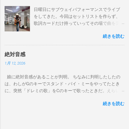
とてもお気に入りなのさ D7 Gm7 C7 Fmaj7 どこへ行く
日曜日にサブウェイパフォーマンスでライブ
のも一緒さ Gm7 C7 Fmaj7 僕のスウェードシューズ
をしてきた。今回はセットリストを作らず、
Gm7 C7 Fmaj7 先の尖ったシューズ Gm7 C7
歌詞カードだけ持っていってその場で曲を選
Am7 とてもカッコいいのさ D7 Gm7 C7 Fmaj7 いつも気分
んだ。自分の曲は一切やらず、カバー曲だけ
最高 Bbmaj7 Am7 Abm7 こい...
続きを読む
をやった。でも、曲選びにかなりの時間を使
ったし、ライブの流れを良くするためにもセ
ットリストは作るべきだと思った。以下が演
絶対音感
奏した曲たち。 次のサブウェイパフォーマン
1月 12, 2026
スは９月７日（日）14時から15時です。ま
た、今までやってない違う曲をやる予定で
娘に絶対音感があることが判明。 ちなみに判明したしたの
す。是非お越しください。 A change is gonna
は、わしがGのキーでスタンド・バイ・ミーをやってたとき
come Gee, baby, ain't I good to you Michelle All
に、突然「ドレミの歌」をCのキーで歌ったときだ。えらい調
Of Me Susie Q St. Louis Blues Amado Mio 上を
子外れやなと思って合わせると、ちゃんとCのキー、ピッタリ
向いて歩こう The Dock Of The Bay Don't Let
続きを読む
で歌っていた。相対音感しかないわしには羨ましい限り。そ
Me down（途中でやめた） Yesterday Wild
れでも疑わしかったので、最近、娘がよく歌ってる「帰って
Horses Dead Flowers Sweet Home 京都（アン
来たヨッパライ」を歌ってみ？というと、アカペラでちゃん
コール） I played a subway gig on Sunday. This
とDのキーで歌い出したので確信した。しかも、数回しか聞い
time, I didn’t make a setlist, I just brought lyric