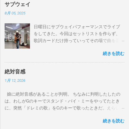
Gm7 C7/ Fmaj7/Gm7 C7/ Fmaj7/Gm7 C7/ Am7 D7/Gm7 C7/
サブウェイ
Fmaj7/ Gm7 C7 Fmaj7 僕のスエードシューズ Gm7
8月 05, 2025
C7 Fmaj7 黒いスエードシューズ Gm7 C7 Am
とてもお気に入りなのさ D7 Gm7 C7 Fmaj7 どこへ行く
日曜日にサブウェイパフォーマンスでライブ
のも一緒さ Gm7 C7 Fmaj7 僕のスウェードシューズ
をしてきた。今回はセットリストを作らず、
Gm7 C7 Fmaj7 先の尖ったシューズ Gm7 C7
歌詞カードだけ持っていってその場で曲を選
Am7 とてもカッコいいのさ D7 Gm7 C7 Fmaj7 いつも気分
んだ。自分の曲は一切やらず、カバー曲だけ
最高 Bbmaj7 Am7 Abm7 こい...
続きを読む
をやった。でも、曲選びにかなりの時間を使
ったし、ライブの流れを良くするためにもセ
ットリストは作るべきだと思った。以下が演
絶対音感
奏した曲たち。 次のサブウェイパフォーマン
1月 12, 2026
スは９月７日（日）14時から15時です。ま
た、今までやってない違う曲をやる予定で
娘に絶対音感があることが判明。 ちなみに判明したしたの
す。是非お越しください。 A change is gonna
は、わしがGのキーでスタンド・バイ・ミーをやってたとき
come Gee, baby, ain't I good to you Michelle All
に、突然「ドレミの歌」をCのキーで歌ったときだ。えらい調
Of Me Susie Q St. Louis Blues Amado Mio 上を
子外れやなと思って合わせると、ちゃんとCのキー、ピッタリ
向いて歩こう The Dock Of The Bay Don't Let
続きを読む
で歌っていた。相対音感しかないわしには羨ましい限り。そ
Me down（途中でやめた） Yesterday Wild
れでも疑わしかったので、最近、娘がよく歌ってる「帰って