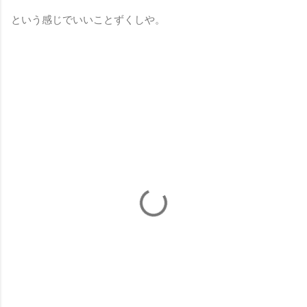
という感じでいいことずくしや。
コ
メ
ン
ト