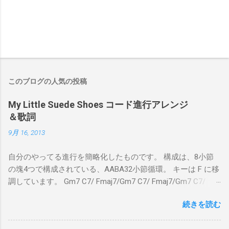
このブログの人気の投稿
My Little Suede Shoes コード進行アレンジ
＆歌詞
9月 16, 2013
自分のやってる進行を簡略化したものです。 構成は、8小節
の塊4つで構成されている、AABA32小節循環。 キーは F に移
調しています。 Gm7 C7/ Fmaj7/Gm7 C7/ Fmaj7/Gm7 C7/
Am7 D7/Gm7 C7/ Fmaj7/ Gm7 C7/ Fmaj7/Gm7 C7/
続きを読む
Fmaj7/Gm7 C7/ Am7 D7/Gm7 C7/ Fmaj7/ Bbmaj7/Am7
Abm7/Gm7 C7/Fmaj7/Bbmaj7/Am7 Abm7/Gm7 C7/Fmaj7/