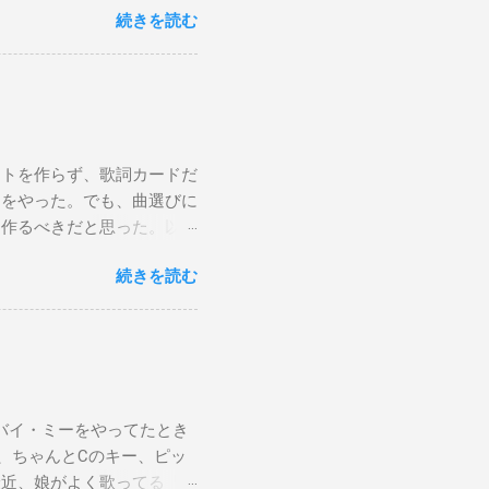
続きを読む
C7 Fmaj7 どこへ行く
尖ったシューズ Gm7 C7
 こい...
ストを作らず、歌詞カードだ
けをやった。でも、曲選びに
は作るべきだと思った。以下
から15時です。また、今ま
続きを読む
Gee, baby, ain't I
向いて歩こう The Dock Of The
wers Sweet Home 京都（アン
ust brought lyric sheets and
er songs. After thinking it
ng smoothly, since I spent
バイ・ミーをやってたとき
med. My next subway gig is
、ちゃんとCのキー、ピッ
re.
最近、娘がよく歌ってる「帰