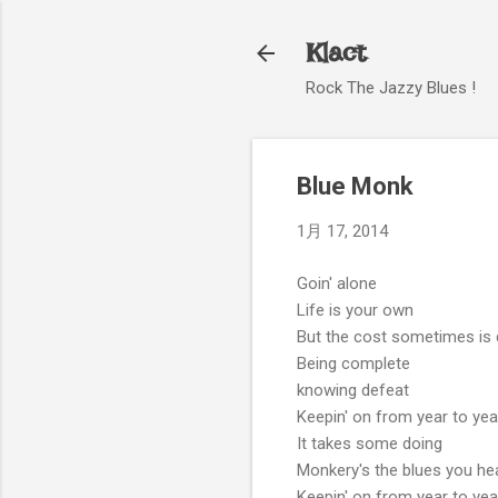
Klact
Rock The Jazzy Blues !
Blue Monk
1月 17, 2014
Goin' alone
Life is your own
But the cost sometimes is 
Being complete
knowing defeat
Keepin' on from year to yea
It takes some doing
Monkery's the blues you he
Keepin' on from year to yea