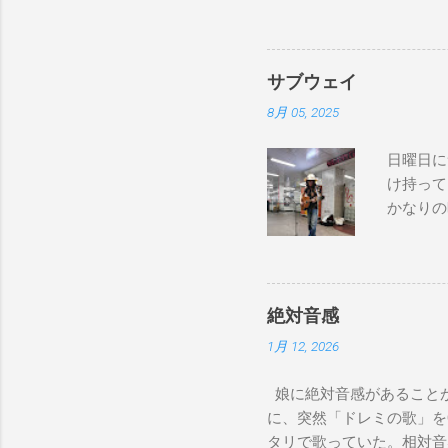
C7 Fmaj7 黒いスエー
のも一緒さ Gm7 C7 
Am7 とてもカッコいいのさ 
サブウェイ
8月 05, 2025
日曜日に
け持って
かなりの
が演奏し
でやってない
good to 
Bay Don
絶対音感
コール） I pl
1月 12, 2026
chose the
over, I r
娘に絶対音感があることが
too much 
に、突然「ドレミの歌」を
on Sunday
タリで歌っていた。相対音