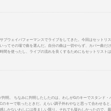
ドシューズ Gm7 C7 Am とてもお気に入りなのさ D7 Gm7 
Fmaj7 僕のスウェードシューズ Gm7 C7 Fmaj7 先の
D7 Gm7 C7 Fmaj7 いつも気分最高 Bbmaj7 Am7 Abm7
サブウェイパフォーマンスでライブをしてきた。今回はセットリ
いってその場で曲を選んだ。自分の曲は一切やらず、カバー曲だ
時間を使ったし、ライブの流れを良くするためにもセットリスト
た曲たち。 次のサブウェイパフォーマンスは９月７日（日）14時
違う曲をやる予定です。是非お越しください。 A change is gonna come 
you Michelle All Of Me Susie Q St. Louis Blues Amado Mio 上を
't Let Me down（途中でやめた） Yesterday Wild Horses Dead Flo
ayed a subway gig on Sunday. This time, I didn’t make a setlist, I j
 songs on the spot. Also, I didn’t play any of my own songs, only cov
ealized I should prepare a setlist for the next gig to keep things flowi
判明。 ちなみに判明したしたのは、わしがGのキーでスタンド・
time deciding which songs to play. Here’s the list of songs I perfor
Cのキーで歌ったときだ。えらい調子外れやなと思って合わせると
, September 7th. I’m going to play songs I’ve never performed befo
感しかないわしには羨ましい限り。それでも疑わしかったので、