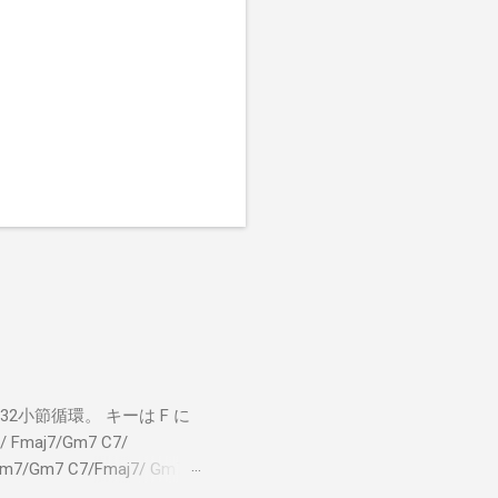
小節循環。 キーは F に
 Fmaj7/Gm7 C7/
bm7/Gm7 C7/Fmaj7/ Gm7
aj7 僕のスエードシューズ Gm7