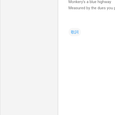
Monkery's a blue highway
Measured by the dues you 
歌詞
コ
メ
ン
ト