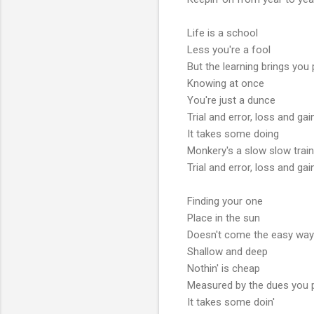
Life is a school
Less you're a fool
But the learning brings you 
Knowing at once
You're just a dunce
Trial and error, loss and gai
It takes some doing
Monkery's a slow slow train
Trial and error, loss and gai
Finding your one
Place in the sun
Doesn't come the easy way
Shallow and deep
Nothin' is cheap
Measured by the dues you 
It takes some doin'