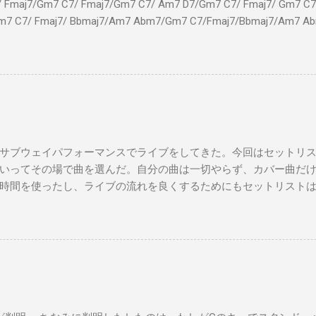
7/Gm7 C7/ Fmaj7/Gm7 C7/ Am7 D7/Gm7 C7/ Fmaj7/ Gm7 C7/
m7 C7/ Fmaj7/ Bbmaj7/Am7 Abm7/Gm7 C7/Fmaj7/Bbmaj7/Am7 A
Fmaj7/Gm7 C7/ Am7 D7/Gm7 C7/ Fmaj7/ Gm7 C7 Fm
ドシューズ Gm7 C7 Am とてもお気に入りなのさ D7 Gm7 
Fmaj7 僕のスウェードシューズ Gm7 C7 Fmaj7 先の
D7 Gm7 C7 Fmaj7 いつも気分最高 Bbmaj7 Am7 Abm7
サブウェイパフォーマンスでライブをしてきた。今回はセットリ
いってその場で曲を選んだ。自分の曲は一切やらず、カバー曲だ
時間を使ったし、ライブの流れを良くするためにもセットリスト
た曲たち。 次のサブウェイパフォーマンスは９月７日（日）14時
違う曲をやる予定です。是非お越しください。 A change is gonna come 
you Michelle All Of Me Susie Q St. Louis Blues Amado Mio 上を
't Let Me down（途中でやめた） Yesterday Wild Horses Dead Flo
ayed a subway gig on Sunday. This time, I didn’t make a setlist, I j
 songs on the spot. Also, I didn’t play any of my own songs, only cov
ealized I should prepare a setlist for the next gig to keep things flowi