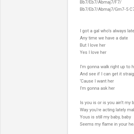
Bb7/Eb7/Abmaj7/F7/
Bb7/Eb7/Abmaj7/Gm7-5 C
I got a gal who's always lat
Any time we have a date
But I love her
Yes I love her
I'm gonna walk right up to 
And see if I can get it strai
‘Cause I want her
I'm gonna ask her
Is you is or is you ain't my 
Way you're acting lately m
Yous is still my baby, baby
Seems my flame in your he