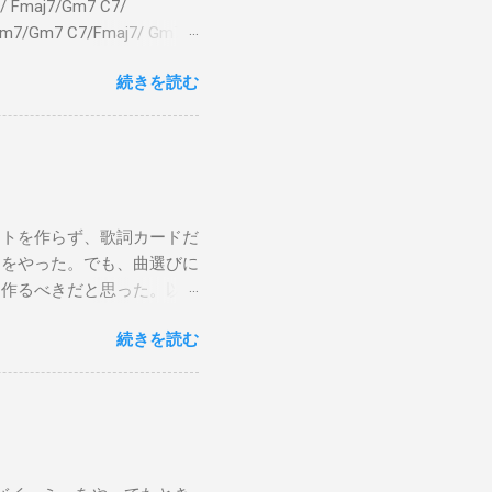
 Fmaj7/Gm7 C7/
bm7/Gm7 C7/Fmaj7/ Gm7
aj7 僕のスエードシューズ Gm7
続きを読む
C7 Fmaj7 どこへ行く
尖ったシューズ Gm7 C7
 こい...
ストを作らず、歌詞カードだ
けをやった。でも、曲選びに
は作るべきだと思った。以下
から15時です。また、今ま
続きを読む
Gee, baby, ain't I
向いて歩こう The Dock Of The
wers Sweet Home 京都（アン
ust brought lyric sheets and
er songs. After thinking it
ng smoothly, since I spent