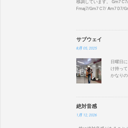
移調しています。 Gm7 C7/ Fmaj
Fmaj7/Gm7 C7/ Am7 D7/G
C7/ Fmaj7/Gm7 C7/ 
C7 Fmaj7 黒いスエー
のも一緒さ Gm7 C7 
Am7 とてもカッコいいのさ 
サブウェイ
8月 05, 2025
日曜日に
け持って
かなりの
が演奏し
でやってない
good to 
Bay Don
絶対音感
コール） I pl
1月 12, 2026
chose the
over, I r