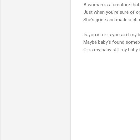
A woman is a creature that
Just when you're sure of one
She's gone and made a ch
Is you is or is you ain't my 
Maybe baby's found some
Or is my baby still my baby 
コ
メ
ン
ト