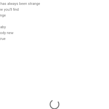
 has always been strange
 you'll find
ange
baby
body new
true