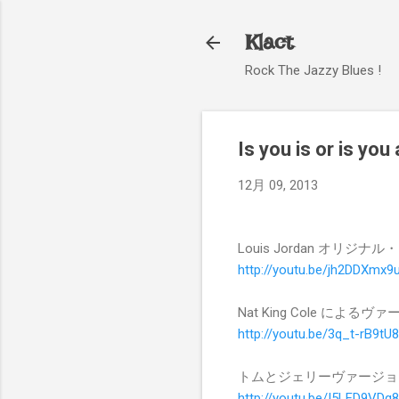
Klact
Rock The Jazzy Blues !
Is you is or is you
12月 09, 2013
Louis Jordan オリジ
http://youtu.be/jh2DDXmx9
Nat King Cole によるヴ
http://youtu.be/3q_t-rB9tU8
トムとジェリーヴァージョ
http://youtu.be/I5LFD9VDq