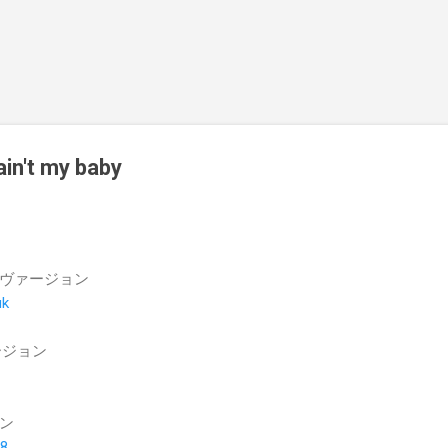
スキップしてメイン コンテンツに移動
 ain't my baby
ナル・ヴァージョン
uk
ァージョン
ン
88