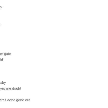
7/
e
her gate
ght
baby
akes me doubt
art's done gone out