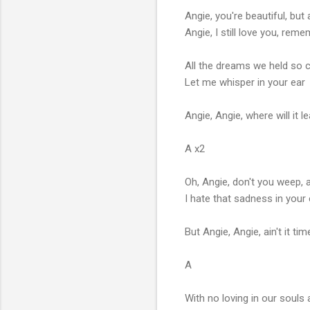
Angie, you're beautiful, but
Angie, I still love you, rem
All the dreams we held so 
Let me whisper in your ear
Angie, Angie, where will it 
A x2
Oh, Angie, don't you weep, a
I hate that sadness in your
But Angie, Angie, ain't it t
A
With no loving in our souls