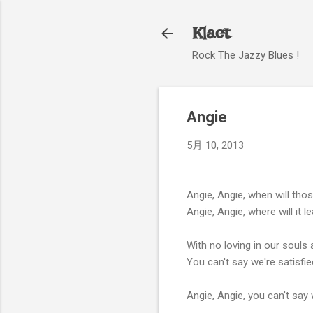
Klact
Rock The Jazzy Blues !
Angie
5月 10, 2013
Angie, Angie, when will tho
Angie, Angie, where will it 
With no loving in our souls
You can't say we're satisfie
Angie, Angie, you can't say 