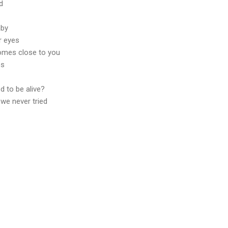
d
aby
r eyes
omes close to you
es
od to be alive?
 we never tried