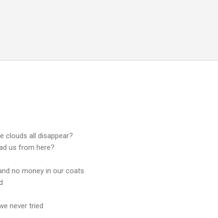
スキップしてメイン コンテンツに移動
se clouds all disappear?
lead us from here?
 and no money in our coats
d
we never tried