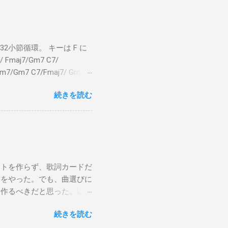
小節循環。 キーは F に
 Fmaj7/Gm7 C7/
bm7/Gm7 C7/Fmaj7/ Gm7
aj7 僕のスエードシューズ Gm7
続きを読む
C7 Fmaj7 どこへ行く
尖ったシューズ Gm7 C7
 こい...
ストを作らず、歌詞カードだ
けをやった。でも、曲選びに
は作るべきだと思った。以下
から15時です。また、今ま
続きを読む
Gee, baby, ain't I