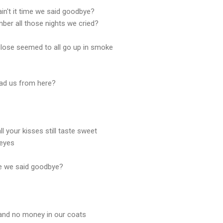
 ain't it time we said goodbye?
ember all those nights we cried?
close seemed to all go up in smoke
lead us from here?
ll your kisses still taste sweet
 eyes
ime we said goodbye?
 and no money in our coats