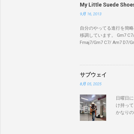
My Little Suede
9月 16, 2013
自分のやってる進行を簡略化
移調しています。 Gm7 C7/ Fmaj
Fmaj7/Gm7 C7/ Am7 D7/G
C7/ Fmaj7/Gm7 C7/ 
C7 Fmaj7 黒いスエー
のも一緒さ Gm7 C7 
Am7 とてもカッコいいのさ 
サブウェイ
8月 05, 2025
日曜日に
け持って
かなりの
が演奏し
でやってない