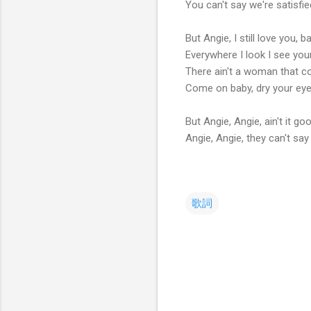
You can't say we're satisfie
But Angie, I still love you, b
Everywhere I look I see you
There ain't a woman that c
Come on baby, dry your ey
But Angie, Angie, ain't it go
Angie, Angie, they can't say
歌詞
コ
メ
ン
ト