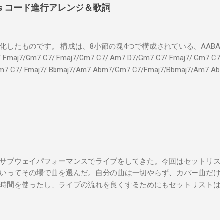
 Shoes コード進行アレンジ＆歌詞
したものです。 構成は、8小節の塊4つで構成されている、AABA32
7/Gm7 C7/ Fmaj7/Gm7 C7/ Am7 D7/Gm7 C7/ Fmaj7/ Gm7 C7/
m7 C7/ Fmaj7/ Bbmaj7/Am7 Abm7/Gm7 C7/Fmaj7/Bbmaj7/Am7 A
Fmaj7/Gm7 C7/ Am7 D7/Gm7 C7/ Fmaj7/ Gm7 C7 Fm
ドシューズ Gm7 C7 Am とてもお気に入りなのさ D7 Gm7 
Fmaj7 僕のスウェードシューズ Gm7 C7 Fmaj7 先の
D7 Gm7 C7 Fmaj7 いつも気分最高 Bbmaj7 Am7 Abm7
サブウェイパフォーマンスでライブをしてきた。今回はセットリ
いってその場で曲を選んだ。自分の曲は一切やらず、カバー曲だ
時間を使ったし、ライブの流れを良くするためにもセットリスト
た曲たち。 次のサブウェイパフォーマンスは９月７日（日）14時
違う曲をやる予定です。是非お越しください。 A change is gonna come 