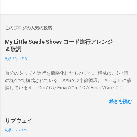
このブログの人気の投稿
My Little Suede Shoes コード進行アレンジ
＆歌詞
9月 16, 2013
自分のやってる進行を簡略化したものです。 構成は、8小節
の塊4つで構成されている、AABA32小節循環。 キーは F に移
調しています。 Gm7 C7/ Fmaj7/Gm7 C7/ Fmaj7/Gm7 C7/
Am7 D7/Gm7 C7/ Fmaj7/ Gm7 C7/ Fmaj7/Gm7 C7/
続きを読む
Fmaj7/Gm7 C7/ Am7 D7/Gm7 C7/ Fmaj7/ Bbmaj7/Am7
Abm7/Gm7 C7/Fmaj7/Bbmaj7/Am7 Abm7/Gm7 C7/Fmaj7/
Gm7 C7/ Fmaj7/Gm7 C7/ Fmaj7/Gm7 C7/ Am7 D7/Gm7 C7/
サブウェイ
Fmaj7/ Gm7 C7 Fmaj7 僕のスエードシューズ Gm7
8月 05, 2025
C7 Fmaj7 黒いスエードシューズ Gm7 C7 Am