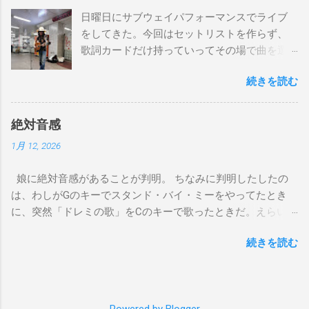
とてもお気に入りなのさ D7 Gm7 C7 Fmaj7 どこへ行く
日曜日にサブウェイパフォーマンスでライブ
のも一緒さ Gm7 C7 Fmaj7 僕のスウェードシューズ
をしてきた。今回はセットリストを作らず、
Gm7 C7 Fmaj7 先の尖ったシューズ Gm7 C7
歌詞カードだけ持っていってその場で曲を選
Am7 とてもカッコいいのさ D7 Gm7 C7 Fmaj7 いつも気分
んだ。自分の曲は一切やらず、カバー曲だけ
最高 Bbmaj7 Am7 Abm7 こい...
続きを読む
をやった。でも、曲選びにかなりの時間を使
ったし、ライブの流れを良くするためにもセ
ットリストは作るべきだと思った。以下が演
絶対音感
奏した曲たち。 次のサブウェイパフォーマン
1月 12, 2026
スは９月７日（日）14時から15時です。ま
た、今までやってない違う曲をやる予定で
娘に絶対音感があることが判明。 ちなみに判明したしたの
す。是非お越しください。 A change is gonna
は、わしがGのキーでスタンド・バイ・ミーをやってたとき
come Gee, baby, ain't I good to you Michelle All
に、突然「ドレミの歌」をCのキーで歌ったときだ。えらい調
Of Me Susie Q St. Louis Blues Amado Mio 上を
子外れやなと思って合わせると、ちゃんとCのキー、ピッタリ
向いて歩こう The Dock Of The Bay Don't Let
続きを読む
で歌っていた。相対音感しかないわしには羨ましい限り。そ
Me down（途中でやめた） Yesterday Wild
れでも疑わしかったので、最近、娘がよく歌ってる「帰って
Horses Dead Flowers Sweet Home 京都（アン
来たヨッパライ」を歌ってみ？というと、アカペラでちゃん
コール） I played a subway gig on Sunday. This
とDのキーで歌い出したので確信した。しかも、数回しか聞い
time, I didn’t make a setlist, I just brought lyric