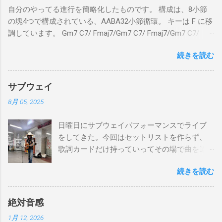
自分のやってる進行を簡略化したものです。 構成は、8小節
の塊4つで構成されている、AABA32小節循環。 キーは F に移
調しています。 Gm7 C7/ Fmaj7/Gm7 C7/ Fmaj7/Gm7 C7/
Am7 D7/Gm7 C7/ Fmaj7/ Gm7 C7/ Fmaj7/Gm7 C7/
続きを読む
Fmaj7/Gm7 C7/ Am7 D7/Gm7 C7/ Fmaj7/ Bbmaj7/Am7
Abm7/Gm7 C7/Fmaj7/Bbmaj7/Am7 Abm7/Gm7 C7/Fmaj7/
Gm7 C7/ Fmaj7/Gm7 C7/ Fmaj7/Gm7 C7/ Am7 D7/Gm7 C7/
サブウェイ
Fmaj7/ Gm7 C7 Fmaj7 僕のスエードシューズ Gm7
8月 05, 2025
C7 Fmaj7 黒いスエードシューズ Gm7 C7 Am
とてもお気に入りなのさ D7 Gm7 C7 Fmaj7 どこへ行く
日曜日にサブウェイパフォーマンスでライブ
のも一緒さ Gm7 C7 Fmaj7 僕のスウェードシューズ
をしてきた。今回はセットリストを作らず、
Gm7 C7 Fmaj7 先の尖ったシューズ Gm7 C7
歌詞カードだけ持っていってその場で曲を選
Am7 とてもカッコいいのさ D7 Gm7 C7 Fmaj7 いつも気分
んだ。自分の曲は一切やらず、カバー曲だけ
最高 Bbmaj7 Am7 Abm7 こい...
続きを読む
をやった。でも、曲選びにかなりの時間を使
ったし、ライブの流れを良くするためにもセ
ットリストは作るべきだと思った。以下が演
絶対音感
奏した曲たち。 次のサブウェイパフォーマン
1月 12, 2026
スは９月７日（日）14時から15時です。ま