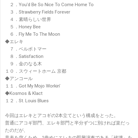
２．You'd Be So Nice To Come Home To
３．Strawberry Fields Forever
４．素晴らしい世界
５．Honey Bee
６．Fly Me To The Moon
◆エレキ
７．ベルボトマー
８．Satisfaction
９．金のなる木
１０．スウィートホーム 京都
◆アンコール
１１．Got My Mojo Workin'
◆Kosmos & Klact
１２．St. Louis Blues
今回はエレキとアコギの2本立てという構成をとった。
普通にアコギ部門、エレキ部門と半分ずつに別ければ楽だっ
たのだが、
意表を突くため、1曲めにエレキの即興演奏である「破壊」を