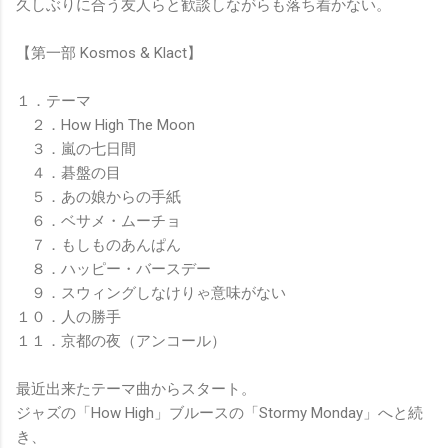
久しぶりに合う友人らと歓談しながらも落ち着かない。
【第一部 Kosmos & Klact】
１．テーマ
２．How High The Moon
３．嵐の七日間
４．碁盤の目
５．あの娘からの手紙
６．ベサメ・ムーチョ
７．もしものあんぱん
８．ハッピー・バースデー
９．スウィングしなけりゃ意味がない
１０．人の勝手
１１．京都の夜（アンコール）
最近出来たテーマ曲からスタート。
ジャズの「How High」ブルースの「Stormy Monday」へと続
き、