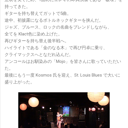
持ってきた。
ギターを持ち替えてガットで5曲。
途中、初披露になるボトルネックギターを挟んだ。
ジャズ、ブルース、ロックの名曲をブレンドしながら、
全てを Klact色に染め上げた。
再びギターを持ち替え後半戦へ。
ハイライトである「金のなる木」で再び円卓に乗り、
クライマックスへとなだれ込んだ。
アンコールはお馴染みの「Mojo」を皆さんに歌っていただい
た。
最後にもう一度 Kosmos 氏を迎え、St. Louis Blues で大いに
盛り上がった。