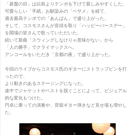
「碁盤の目」は以前よりテンポを下げて親しみやすくした。
可愛らしい「手紙」お馴染みの「ベサメ」を経て、
過去最高テンポでの「あんぱん」で盛り上がった。
そして、コスモスさんが音頭を取り「ハッピーバースデー」
を開場の皆さんで歌っていただいた。
続いて新曲「スウィングしなけりゃ意味がない」から
「人の勝手」でクライマックスへ。
アンコールをいただき「京都の夜」で盛り上がった。
今回のライブからコスモス氏のギターにストラップピンを打
ったので、
より動きのあるステージングになった。
途中でジャケットやベストを脱ぐことによって、ビジュアル
的な変化もつけた。
円卓に乗っての演奏や、背面ギター弾きなど見せ場も増やし
た。