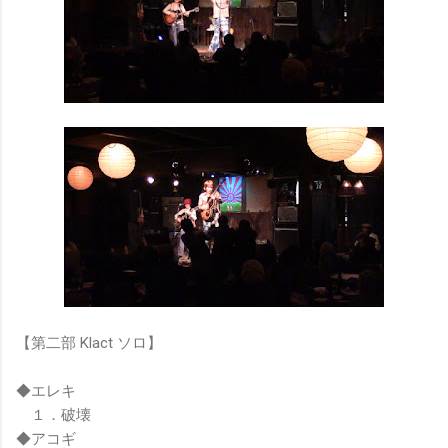
【第二部 Klact ソロ】
◆エレキ
１．破壊
◆アコギ