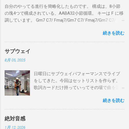
自分のやってる進行を簡略化したものです。 構成は、8小節
の塊4つで構成されている、AABA32小節循環。 キーは F に移
調しています。 Gm7 C7/ Fmaj7/Gm7 C7/ Fmaj7/Gm7 C7/
Am7 D7/Gm7 C7/ Fmaj7/ Gm7 C7/ Fmaj7/Gm7 C7/
続きを読む
Fmaj7/Gm7 C7/ Am7 D7/Gm7 C7/ Fmaj7/ Bbmaj7/Am7
Abm7/Gm7 C7/Fmaj7/Bbmaj7/Am7 Abm7/Gm7 C7/Fmaj7/
Gm7 C7/ Fmaj7/Gm7 C7/ Fmaj7/Gm7 C7/ Am7 D7/Gm7 C7/
サブウェイ
Fmaj7/ Gm7 C7 Fmaj7 僕のスエードシューズ Gm7
8月 05, 2025
C7 Fmaj7 黒いスエードシューズ Gm7 C7 Am
とてもお気に入りなのさ D7 Gm7 C7 Fmaj7 どこへ行く
日曜日にサブウェイパフォーマンスでライブ
のも一緒さ Gm7 C7 Fmaj7 僕のスウェードシューズ
をしてきた。今回はセットリストを作らず、
Gm7 C7 Fmaj7 先の尖ったシューズ Gm7 C7
歌詞カードだけ持っていってその場で曲を選
Am7 とてもカッコいいのさ D7 Gm7 C7 Fmaj7 いつも気分
んだ。自分の曲は一切やらず、カバー曲だけ
最高 Bbmaj7 Am7 Abm7 こい...
続きを読む
をやった。でも、曲選びにかなりの時間を使
ったし、ライブの流れを良くするためにもセ
ットリストは作るべきだと思った。以下が演
絶対音感
奏した曲たち。 次のサブウェイパフォーマン
1月 12, 2026
スは９月７日（日）14時から15時です。ま