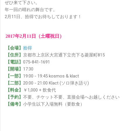
ぜひ来て下さい。
年一回の晴れの舞台です。
2月11日、拾得でお待ちしております！
2017年2月11日（土曜祝日）
【会場】
拾得
【住所】
京都市上京区大宮通下立売下る菱屋町815
【電話】
075-841-1691
【開場】
17:30
【一部】
19:00 - 19:45 kosmos & klact
【二部】
20:00 - 21:00 Klact (ソロ弾き語り)
【料金】
￥1,000 + 飲食代
【予約】
不要、チケット不要、直接会場へお越しください
【備考】
小学生以下入場無料（要飲食）