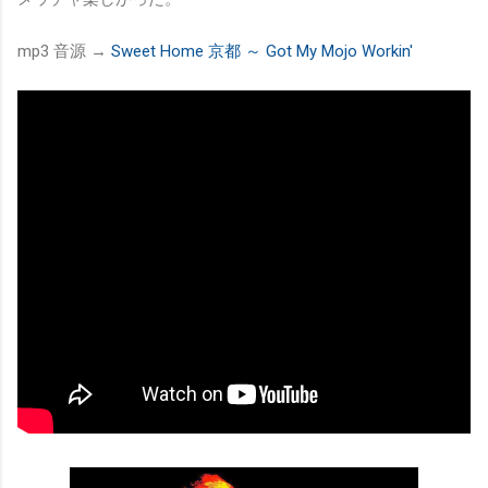
mp3 音源 →
Sweet Home 京都 ～ Got My Mojo Workin'