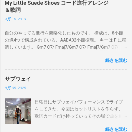
My Little Suede Shoes コード進行アレンジ
＆歌詞
9月 16, 2013
自分のやってる進行を簡略化したものです。 構成は、8小節
の塊4つで構成されている、AABA32小節循環。 キーは F に移
調しています。 Gm7 C7/ Fmaj7/Gm7 C7/ Fmaj7/Gm7 C7/
Am7 D7/Gm7 C7/ Fmaj7/ Gm7 C7/ Fmaj7/Gm7 C7/
続きを読む
Fmaj7/Gm7 C7/ Am7 D7/Gm7 C7/ Fmaj7/ Bbmaj7/Am7
Abm7/Gm7 C7/Fmaj7/Bbmaj7/Am7 Abm7/Gm7 C7/Fmaj7/
Gm7 C7/ Fmaj7/Gm7 C7/ Fmaj7/Gm7 C7/ Am7 D7/Gm7 C7/
サブウェイ
Fmaj7/ Gm7 C7 Fmaj7 僕のスエードシューズ Gm7
8月 05, 2025
C7 Fmaj7 黒いスエードシューズ Gm7 C7 Am
とてもお気に入りなのさ D7 Gm7 C7 Fmaj7 どこへ行く
日曜日にサブウェイパフォーマンスでライブ
のも一緒さ Gm7 C7 Fmaj7 僕のスウェードシューズ
をしてきた。今回はセットリストを作らず、
Gm7 C7 Fmaj7 先の尖ったシューズ Gm7 C7
歌詞カードだけ持っていってその場で曲を選
Am7 とてもカッコいいのさ D7 Gm7 C7 Fmaj7 いつも気分
んだ。自分の曲は一切やらず、カバー曲だけ
最高 Bbmaj7 Am7 Abm7 こい...
続きを読む
をやった。でも、曲選びにかなりの時間を使