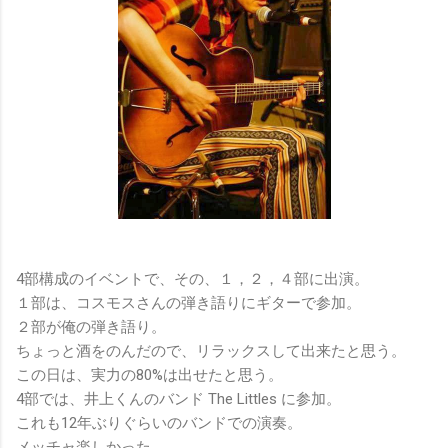
4部構成のイベントで、その、１，２，４部に出演。
１部は、コスモスさんの弾き語りにギターで参加。
２部が俺の弾き語り。
ちょっと酒をのんだので、リラックスして出来たと思う。
この日は、実力の80%は出せたと思う。
4部では、井上くんのバンド The Littles に参加。
これも12年ぶりぐらいのバンドでの演奏。
メッチャ楽しかった。