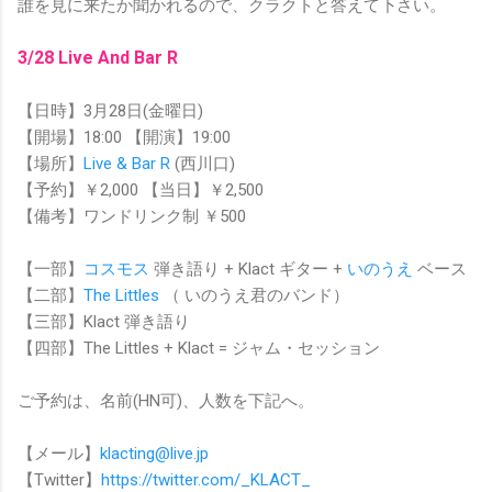
誰を見に来たか聞かれるので、クラクトと答えて下さい。
3/28 Live And Bar R
【日時】3月28日(金曜日)
【開場】18:00 【開演】19:00
【場所】
Live & Bar R
(西川口)
【予約】￥2,000 【当日】￥2,500
【備考】ワンドリンク制 ￥500
【一部】
コスモス
弾き語り + Klact ギター +
いのうえ
ベース
【二部】
The Littles
（ いのうえ君のバンド）
【三部】Klact 弾き語り
【四部】The Littles + Klact = ジャム・セッション
ご予約は、名前(HN可)、人数を下記へ。
【メール】
klacting@live.jp
【Twitter】
https://twitter.com/_KLACT_