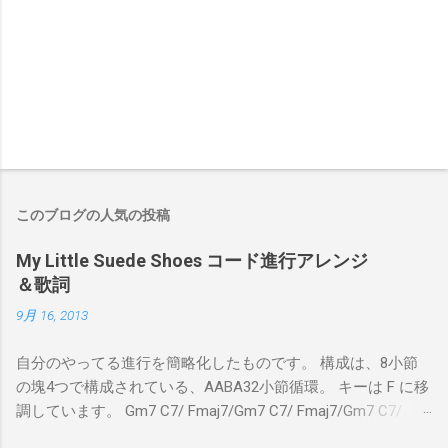
このブログの人気の投稿
My Little Suede Shoes コード進行アレンジ
＆歌詞
9月 16, 2013
自分のやってる進行を簡略化したものです。 構成は、8小節
の塊4つで構成されている、AABA32小節循環。 キーは F に移
調しています。 Gm7 C7/ Fmaj7/Gm7 C7/ Fmaj7/Gm7 C7/
Am7 D7/Gm7 C7/ Fmaj7/ Gm7 C7/ Fmaj7/Gm7 C7/