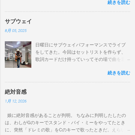
続きを読む
Fmaj7/Gm7 C7/ Am7 D7/Gm7 C7/ Fmaj7/ Bbmaj7/Am7
Abm7/Gm7 C7/Fmaj7/Bbmaj7/Am7 Abm7/Gm7 C7/Fmaj7/
Gm7 C7/ Fmaj7/Gm7 C7/ Fmaj7/Gm7 C7/ Am7 D7/Gm7 C7/
サブウェイ
Fmaj7/ Gm7 C7 Fmaj7 僕のスエードシューズ Gm7
8月 05, 2025
C7 Fmaj7 黒いスエードシューズ Gm7 C7 Am
とてもお気に入りなのさ D7 Gm7 C7 Fmaj7 どこへ行く
日曜日にサブウェイパフォーマンスでライブ
のも一緒さ Gm7 C7 Fmaj7 僕のスウェードシューズ
をしてきた。今回はセットリストを作らず、
Gm7 C7 Fmaj7 先の尖ったシューズ Gm7 C7
歌詞カードだけ持っていってその場で曲を選
Am7 とてもカッコいいのさ D7 Gm7 C7 Fmaj7 いつも気分
んだ。自分の曲は一切やらず、カバー曲だけ
最高 Bbmaj7 Am7 Abm7 こい...
続きを読む
をやった。でも、曲選びにかなりの時間を使
ったし、ライブの流れを良くするためにもセ
ットリストは作るべきだと思った。以下が演
絶対音感
奏した曲たち。 次のサブウェイパフォーマン
1月 12, 2026
スは９月７日（日）14時から15時です。ま
た、今までやってない違う曲をやる予定で
娘に絶対音感があることが判明。 ちなみに判明したしたの
す。是非お越しください。 A change is gonna
は、わしがGのキーでスタンド・バイ・ミーをやってたとき
come Gee, baby, ain't I good to you Michelle All
に、突然「ドレミの歌」をCのキーで歌ったときだ。えらい調
Of Me Susie Q St. Louis Blues Amado Mio 上を