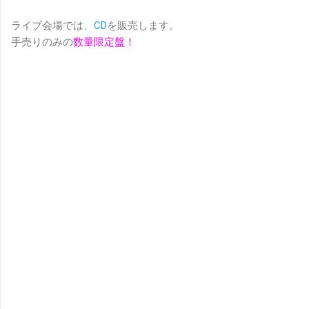
ライブ会場では、
CD
を販売します。
手売りのみの
数量限定盤！
コ
メ
ン
ト