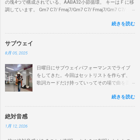
の塊4つで構成されている、AABA32小節循環。 キーは F に移
調しています。 Gm7 C7/ Fmaj7/Gm7 C7/ Fmaj7/Gm7 C7/
Am7 D7/Gm7 C7/ Fmaj7/ Gm7 C7/ Fmaj7/Gm7 C7/
続きを読む
Fmaj7/Gm7 C7/ Am7 D7/Gm7 C7/ Fmaj7/ Bbmaj7/Am7
Abm7/Gm7 C7/Fmaj7/Bbmaj7/Am7 Abm7/Gm7 C7/Fmaj7/
Gm7 C7/ Fmaj7/Gm7 C7/ Fmaj7/Gm7 C7/ Am7 D7/Gm7 C7/
サブウェイ
Fmaj7/ Gm7 C7 Fmaj7 僕のスエードシューズ Gm7
8月 05, 2025
C7 Fmaj7 黒いスエードシューズ Gm7 C7 Am
とてもお気に入りなのさ D7 Gm7 C7 Fmaj7 どこへ行く
日曜日にサブウェイパフォーマンスでライブ
のも一緒さ Gm7 C7 Fmaj7 僕のスウェードシューズ
をしてきた。今回はセットリストを作らず、
Gm7 C7 Fmaj7 先の尖ったシューズ Gm7 C7
歌詞カードだけ持っていってその場で曲を選
Am7 とてもカッコいいのさ D7 Gm7 C7 Fmaj7 いつも気分
んだ。自分の曲は一切やらず、カバー曲だけ
最高 Bbmaj7 Am7 Abm7 こい...
続きを読む
をやった。でも、曲選びにかなりの時間を使
ったし、ライブの流れを良くするためにもセ
ットリストは作るべきだと思った。以下が演
絶対音感
奏した曲たち。 次のサブウェイパフォーマン
1月 12, 2026
スは９月７日（日）14時から15時です。ま
た、今までやってない違う曲をやる予定で