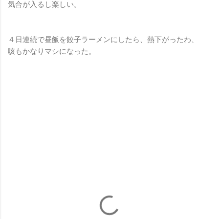
気合が入るし楽しい。
４日連続で昼飯を餃子ラーメンにしたら、熱下がったわ、
咳もかなりマシになった。
コ
メ
ン
ト