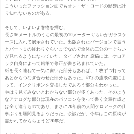
こういったファッション面でもオン・ザ・ロードの影響は計
り知れないものがある。
そして、いよいよ巻物を拝む。
長さ36メートルのうちの最初の10メーターぐらいがガラスケ
ースに入れて展示されていた。出版されたバージョンで言う
とパート１の終わりぐらいまでなので全体の三分の一ぐらい
が見れるようになっていた。タイプされた原稿には、ケロア
ック自身によって鉛筆で修正が書き込まれていた。
紙を長く連ねて一気に書いた部分もあれば、１枚ずつ打って
あとからつなぎ合わせた部分もあった。印字の濃淡の差によ
って、インクリボンを交換したであろう部分もわかった。
やはり見てみないとわからない部分が多くあった。そのよう
なアナログな部分は現在のパソコンを使って書く文章作成と
は全く違うものであり、まさに70年前の人間ケロアックの仕
事ぶりを垣間見るようだった。余談だが、今年はこの原稿が
書かれてからちょうど70年だ。