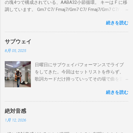
の塊4つで構成されている、AABA32小節循環。 キーは F に移
調しています。 Gm7 C7/ Fmaj7/Gm7 C7/ Fmaj7/Gm7 C7/
Am7 D7/Gm7 C7/ Fmaj7/ Gm7 C7/ Fmaj7/Gm7 C7/
続きを読む
Fmaj7/Gm7 C7/ Am7 D7/Gm7 C7/ Fmaj7/ Bbmaj7/Am7
Abm7/Gm7 C7/Fmaj7/Bbmaj7/Am7 Abm7/Gm7 C7/Fmaj7/
Gm7 C7/ Fmaj7/Gm7 C7/ Fmaj7/Gm7 C7/ Am7 D7/Gm7 C7/
サブウェイ
Fmaj7/ Gm7 C7 Fmaj7 僕のスエードシューズ Gm7
8月 05, 2025
C7 Fmaj7 黒いスエードシューズ Gm7 C7 Am
とてもお気に入りなのさ D7 Gm7 C7 Fmaj7 どこへ行く
日曜日にサブウェイパフォーマンスでライブ
のも一緒さ Gm7 C7 Fmaj7 僕のスウェードシューズ
をしてきた。今回はセットリストを作らず、
Gm7 C7 Fmaj7 先の尖ったシューズ Gm7 C7
歌詞カードだけ持っていってその場で曲を選
Am7 とてもカッコいいのさ D7 Gm7 C7 Fmaj7 いつも気分
んだ。自分の曲は一切やらず、カバー曲だけ
最高 Bbmaj7 Am7 Abm7 こい...
続きを読む
をやった。でも、曲選びにかなりの時間を使
ったし、ライブの流れを良くするためにもセ
ットリストは作るべきだと思った。以下が演
絶対音感
奏した曲たち。 次のサブウェイパフォーマン
1月 12, 2026
スは９月７日（日）14時から15時です。ま
た、今までやってない違う曲をやる予定で