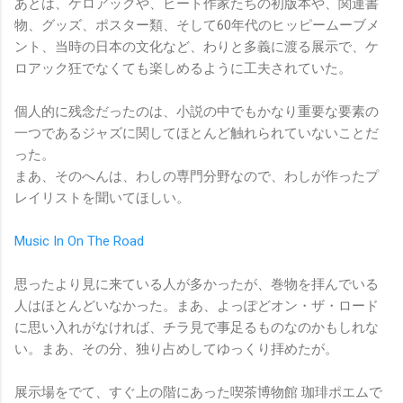
あとは、ケロアックや、ビート作家たちの初版本や、関連書
物、グッズ、ポスター類、そして60年代のヒッピームーブメ
ント、当時の日本の文化など、わりと多義に渡る展示で、ケ
ロアック狂でなくても楽しめるように工夫されていた。
個人的に残念だったのは、小説の中でもかなり重要な要素の
一つであるジャズに関してほとんど触れられていないことだ
った。
まあ、そのへんは、わしの専門分野なので、わしが作ったプ
レイリストを聞いてほしい。
Music In On The Road
思ったより見に来ている人が多かったが、巻物を拝んでいる
人はほとんどいなかった。まあ、よっぽどオン・ザ・ロード
に思い入れがなければ、チラ見で事足るものなのかもしれな
い。まあ、その分、独り占めしてゆっくり拝めたが。
展示場をでて、すぐ上の階にあった喫茶博物館 珈琲ポエムで