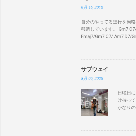
9月 16, 2013
自分のやってる進行を簡略化
移調しています。 Gm7 C7/ Fmaj
Fmaj7/Gm7 C7/ Am7 D7/G
C7/ Fmaj7/Gm7 C7/ 
C7 Fmaj7 黒いスエー
のも一緒さ Gm7 C7 
Am7 とてもカッコいいのさ 
サブウェイ
8月 05, 2025
日曜日に
け持って
かなりの
が演奏し
でやってない
good to 