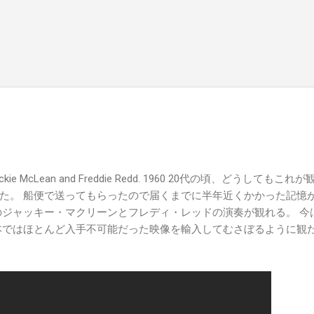
スキップしてメイン コンテンツに移動
ing Jackie McLean and Freddie Redd. 1960 20代の頃、どう
た。 船便で送ってもらったので届くまでに半年近くかかった記憶が
ジャッキー・マクリーンとフレディ・レッドの演奏が観れる。 今は、
本ではほとんど入手不可能だった映像を輸入してむさぼるように観た