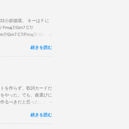
小節循環。 キーは F に
 Fmaj7/Gm7 C7/
bm7/Gm7 C7/Fmaj7/ Gm7
aj7 僕のスエードシューズ Gm7
続きを読む
C7 Fmaj7 どこへ行く
尖ったシューズ Gm7 C7
 こい...
ストを作らず、歌詞カードだ
けをやった。でも、曲選びに
は作るべきだと思った。以下
から15時です。また、今ま
続きを読む
Gee, baby, ain't I
向いて歩こう The Dock Of The