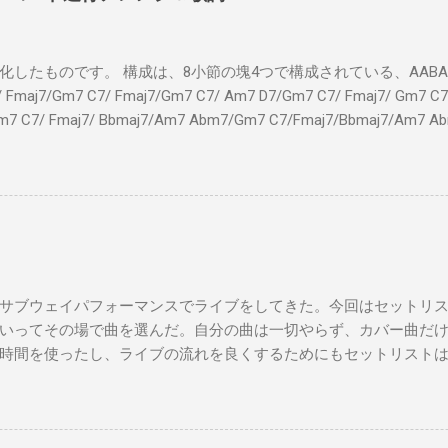
したものです。 構成は、8小節の塊4つで構成されている、AABA32
7/Gm7 C7/ Fmaj7/Gm7 C7/ Am7 D7/Gm7 C7/ Fmaj7/ Gm7 C7/
m7 C7/ Fmaj7/ Bbmaj7/Am7 Abm7/Gm7 C7/Fmaj7/Bbmaj7/Am7 A
Fmaj7/Gm7 C7/ Am7 D7/Gm7 C7/ Fmaj7/ Gm7 C7 Fm
ドシューズ Gm7 C7 Am とてもお気に入りなのさ D7 Gm7 
Fmaj7 僕のスウェードシューズ Gm7 C7 Fmaj7 先の
D7 Gm7 C7 Fmaj7 いつも気分最高 Bbmaj7 Am7 Abm7
サブウェイパフォーマンスでライブをしてきた。今回はセットリ
いってその場で曲を選んだ。自分の曲は一切やらず、カバー曲だ
時間を使ったし、ライブの流れを良くするためにもセットリスト
た曲たち。 次のサブウェイパフォーマンスは９月７日（日）14時
違う曲をやる予定です。是非お越しください。 A change is gonna come 
you Michelle All Of Me Susie Q St. Louis Blues Amado Mio 上を