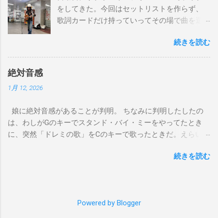
をしてきた。今回はセットリストを作らず、
Gm7 C7 Fmaj7 先の尖ったシューズ Gm7 C7
歌詞カードだけ持っていってその場で曲を選
Am7 とてもカッコいいのさ D7 Gm7 C7 Fmaj7 いつも気分
んだ。自分の曲は一切やらず、カバー曲だけ
最高 Bbmaj7 Am7 Abm7 こい...
続きを読む
をやった。でも、曲選びにかなりの時間を使
ったし、ライブの流れを良くするためにもセ
ットリストは作るべきだと思った。以下が演
絶対音感
奏した曲たち。 次のサブウェイパフォーマン
1月 12, 2026
スは９月７日（日）14時から15時です。ま
た、今までやってない違う曲をやる予定で
娘に絶対音感があることが判明。 ちなみに判明したしたの
す。是非お越しください。 A change is gonna
は、わしがGのキーでスタンド・バイ・ミーをやってたとき
come Gee, baby, ain't I good to you Michelle All
に、突然「ドレミの歌」をCのキーで歌ったときだ。えらい調
Of Me Susie Q St. Louis Blues Amado Mio 上を
子外れやなと思って合わせると、ちゃんとCのキー、ピッタリ
向いて歩こう The Dock Of The Bay Don't Let
続きを読む
で歌っていた。相対音感しかないわしには羨ましい限り。そ
Me down（途中でやめた） Yesterday Wild
れでも疑わしかったので、最近、娘がよく歌ってる「帰って
Horses Dead Flowers Sweet Home 京都（アン
来たヨッパライ」を歌ってみ？というと、アカペラでちゃん
コール） I played a subway gig on Sunday. This
とDのキーで歌い出したので確信した。しかも、数回しか聞い
time, I didn’t make a setlist, I just brought lyric
Powered by Blogger
たことないのに。
sheets and chose the songs on the spot. Also,