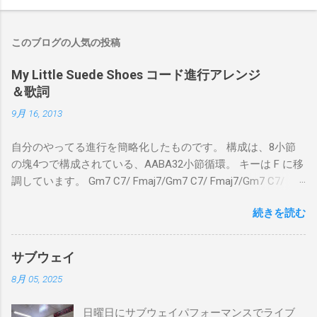
このブログの人気の投稿
My Little Suede Shoes コード進行アレンジ
＆歌詞
9月 16, 2013
自分のやってる進行を簡略化したものです。 構成は、8小節
の塊4つで構成されている、AABA32小節循環。 キーは F に移
調しています。 Gm7 C7/ Fmaj7/Gm7 C7/ Fmaj7/Gm7 C7/
Am7 D7/Gm7 C7/ Fmaj7/ Gm7 C7/ Fmaj7/Gm7 C7/
続きを読む
Fmaj7/Gm7 C7/ Am7 D7/Gm7 C7/ Fmaj7/ Bbmaj7/Am7
Abm7/Gm7 C7/Fmaj7/Bbmaj7/Am7 Abm7/Gm7 C7/Fmaj7/
Gm7 C7/ Fmaj7/Gm7 C7/ Fmaj7/Gm7 C7/ Am7 D7/Gm7 C7/
サブウェイ
Fmaj7/ Gm7 C7 Fmaj7 僕のスエードシューズ Gm7
8月 05, 2025
C7 Fmaj7 黒いスエードシューズ Gm7 C7 Am
とてもお気に入りなのさ D7 Gm7 C7 Fmaj7 どこへ行く
日曜日にサブウェイパフォーマンスでライブ
のも一緒さ Gm7 C7 Fmaj7 僕のスウェードシューズ