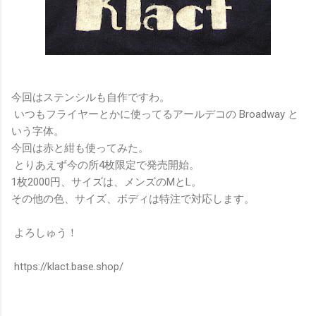
今回はステンシルも自作ですわ。
いつもフライヤーとかに使ってるアールデコの Broadway と
いう字体。
今回は赤と紺も使ってみた。
とりあえず今の所4枚限定で発売開始。
1枚2000円、サイズは、メンズのMとL。
その他の色、サイズ、ボディは特注で対応します。
よろしゅう！
https://klact.base.shop/