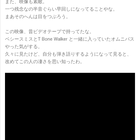
また、映像も素敵。
一つ残念なの半音ぐらい早回しになってることやな。
まあそのへんは目をつぶろう。
この映像、昔ビデオテープで持ってたな。
ベシースミスとT Bone Walker と一緒に入っていたオムニバス
やった気がする。
久々に見たけど、自分も弾き語りするようになって見ると、
改めてこの人の凄さを思い知ったわ。