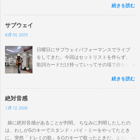
続きを読む
Fmaj7/Gm7 C7/ Am7 D7/Gm7 C7/ Fmaj7/ Bbmaj7/Am7
Abm7/Gm7 C7/Fmaj7/Bbmaj7/Am7 Abm7/Gm7 C7/Fmaj7/
Gm7 C7/ Fmaj7/Gm7 C7/ Fmaj7/Gm7 C7/ Am7 D7/Gm7 C7/
サブウェイ
Fmaj7/ Gm7 C7 Fmaj7 僕のスエードシューズ Gm7
8月 05, 2025
C7 Fmaj7 黒いスエードシューズ Gm7 C7 Am
とてもお気に入りなのさ D7 Gm7 C7 Fmaj7 どこへ行く
日曜日にサブウェイパフォーマンスでライブ
のも一緒さ Gm7 C7 Fmaj7 僕のスウェードシューズ
をしてきた。今回はセットリストを作らず、
Gm7 C7 Fmaj7 先の尖ったシューズ Gm7 C7
歌詞カードだけ持っていってその場で曲を選
Am7 とてもカッコいいのさ D7 Gm7 C7 Fmaj7 いつも気分
んだ。自分の曲は一切やらず、カバー曲だけ
最高 Bbmaj7 Am7 Abm7 こい...
続きを読む
をやった。でも、曲選びにかなりの時間を使
ったし、ライブの流れを良くするためにもセ
ットリストは作るべきだと思った。以下が演
絶対音感
奏した曲たち。 次のサブウェイパフォーマン
1月 12, 2026
スは９月７日（日）14時から15時です。ま
た、今までやってない違う曲をやる予定で
娘に絶対音感があることが判明。 ちなみに判明したしたの
す。是非お越しください。 A change is gonna
は、わしがGのキーでスタンド・バイ・ミーをやってたとき
come Gee, baby, ain't I good to you Michelle All
に、突然「ドレミの歌」をCのキーで歌ったときだ。えらい調
Of Me Susie Q St. Louis Blues Amado Mio 上を