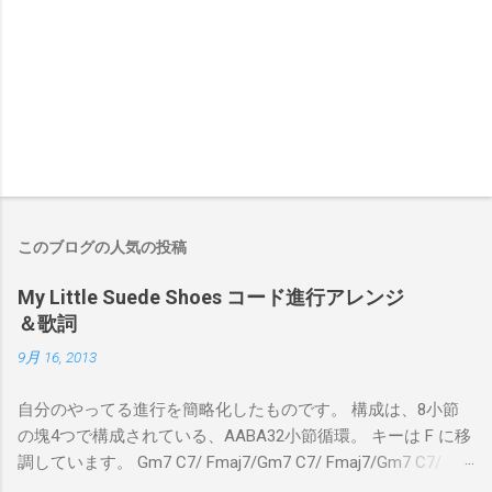
このブログの人気の投稿
My Little Suede Shoes コード進行アレンジ
＆歌詞
9月 16, 2013
自分のやってる進行を簡略化したものです。 構成は、8小節
の塊4つで構成されている、AABA32小節循環。 キーは F に移
調しています。 Gm7 C7/ Fmaj7/Gm7 C7/ Fmaj7/Gm7 C7/
Am7 D7/Gm7 C7/ Fmaj7/ Gm7 C7/ Fmaj7/Gm7 C7/