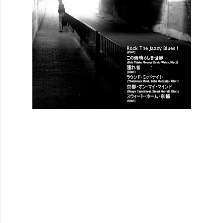
コ
メ
ン