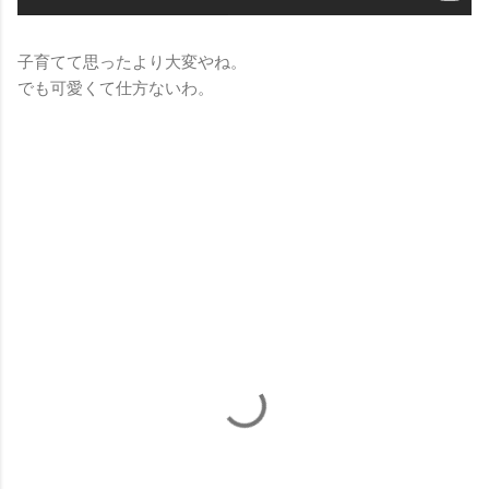
子育てて思ったより大変やね。
でも可愛くて仕方ないわ。
コ
メ
ン
ト