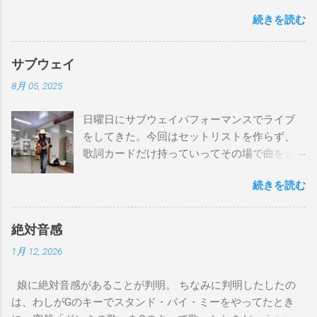
Am7 D7/Gm7 C7/ Fmaj7/ Gm7 C7/ Fmaj7/Gm7 C7/
続きを読む
Fmaj7/Gm7 C7/ Am7 D7/Gm7 C7/ Fmaj7/ Bbmaj7/Am7
Abm7/Gm7 C7/Fmaj7/Bbmaj7/Am7 Abm7/Gm7 C7/Fmaj7/
Gm7 C7/ Fmaj7/Gm7 C7/ Fmaj7/Gm7 C7/ Am7 D7/Gm7 C7/
サブウェイ
Fmaj7/ Gm7 C7 Fmaj7 僕のスエードシューズ Gm7
8月 05, 2025
C7 Fmaj7 黒いスエードシューズ Gm7 C7 Am
とてもお気に入りなのさ D7 Gm7 C7 Fmaj7 どこへ行く
日曜日にサブウェイパフォーマンスでライブ
のも一緒さ Gm7 C7 Fmaj7 僕のスウェードシューズ
をしてきた。今回はセットリストを作らず、
Gm7 C7 Fmaj7 先の尖ったシューズ Gm7 C7
歌詞カードだけ持っていってその場で曲を選
Am7 とてもカッコいいのさ D7 Gm7 C7 Fmaj7 いつも気分
んだ。自分の曲は一切やらず、カバー曲だけ
最高 Bbmaj7 Am7 Abm7 こい...
続きを読む
をやった。でも、曲選びにかなりの時間を使
ったし、ライブの流れを良くするためにもセ
ットリストは作るべきだと思った。以下が演
絶対音感
奏した曲たち。 次のサブウェイパフォーマン
1月 12, 2026
スは９月７日（日）14時から15時です。ま
た、今までやってない違う曲をやる予定で
娘に絶対音感があることが判明。 ちなみに判明したしたの
す。是非お越しください。 A change is gonna
は、わしがGのキーでスタンド・バイ・ミーをやってたとき
come Gee, baby, ain't I good to you Michelle All