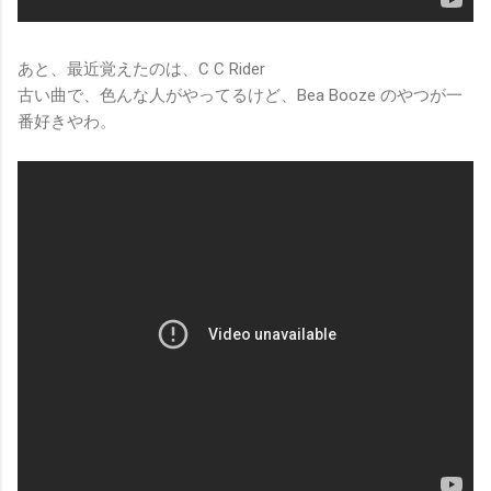
あと、最近覚えたのは、C C Rider
古い曲で、色んな人がやってるけど、Bea Booze のやつが一
番好きやわ。