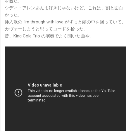
を観た。
ウディ・アレンあんま好きじゃないけど、これは、割と面白
かった。
挿入歌の I'm through with love がずっと頭の中を回っていて、
カヴァーしようと思ってコードを拾った。
昔、King Cole Trio の演奏でよく聞いた曲や。