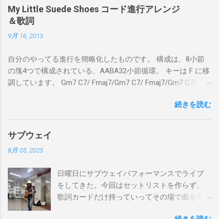
My Little Suede Shoes コード進行アレンジ
＆歌詞
9月 16, 2013
自分のやってる進行を簡略化したものです。 構成は、8小節
の塊4つで構成されている、AABA32小節循環。 キーは F に移
調しています。 Gm7 C7/ Fmaj7/Gm7 C7/ Fmaj7/Gm7 C7/
Am7 D7/Gm7 C7/ Fmaj7/ Gm7 C7/ Fmaj7/Gm7 C7/
続きを読む
Fmaj7/Gm7 C7/ Am7 D7/Gm7 C7/ Fmaj7/ Bbmaj7/Am7
Abm7/Gm7 C7/Fmaj7/Bbmaj7/Am7 Abm7/Gm7 C7/Fmaj7/
Gm7 C7/ Fmaj7/Gm7 C7/ Fmaj7/Gm7 C7/ Am7 D7/Gm7 C7/
サブウェイ
Fmaj7/ Gm7 C7 Fmaj7 僕のスエードシューズ Gm7
8月 05, 2025
C7 Fmaj7 黒いスエードシューズ Gm7 C7 Am
とてもお気に入りなのさ D7 Gm7 C7 Fmaj7 どこへ行く
日曜日にサブウェイパフォーマンスでライブ
のも一緒さ Gm7 C7 Fmaj7 僕のスウェードシューズ
をしてきた。今回はセットリストを作らず、
Gm7 C7 Fmaj7 先の尖ったシューズ Gm7 C7
歌詞カードだけ持っていってその場で曲を選
Am7 とてもカッコいいのさ D7 Gm7 C7 Fmaj7 いつも気分
んだ。自分の曲は一切やらず、カバー曲だけ
最高 Bbmaj7 Am7 Abm7 こい...
続きを読む