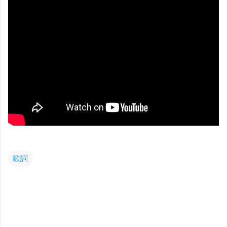
歌詞
コ
メ
ン
ト