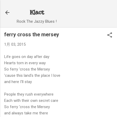
スキップしてメイン コンテンツに移動
Klact
Rock The Jazzy Blues !
ferry cross the mersey
1月 03, 2015
Life goes on day after day
Hearts torn in every way
So ferry 'cross the Mersey
'cause this land's the place I love
and here I'll stay
People they rush everywhere
Each with their own secret care
So ferry 'cross the Mersey
and always take me there