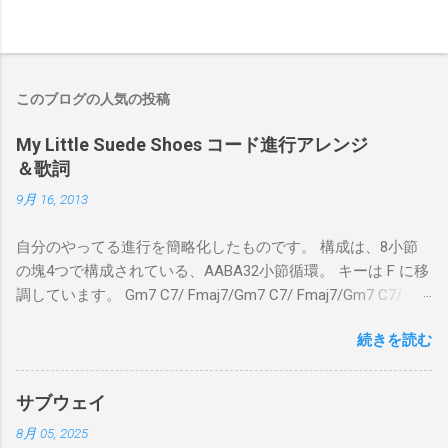
このブログの人気の投稿
My Little Suede Shoes コード進行アレンジ
＆歌詞
9月 16, 2013
自分のやってる進行を簡略化したものです。 構成は、8小節
の塊4つで構成されている、AABA32小節循環。 キーは F に移
調しています。 Gm7 C7/ Fmaj7/Gm7 C7/ Fmaj7/Gm7 C7/
Am7 D7/Gm7 C7/ Fmaj7/ Gm7 C7/ Fmaj7/Gm7 C7/
続きを読む
Fmaj7/Gm7 C7/ Am7 D7/Gm7 C7/ Fmaj7/ Bbmaj7/Am7
Abm7/Gm7 C7/Fmaj7/Bbmaj7/Am7 Abm7/Gm7 C7/Fmaj7/
Gm7 C7/ Fmaj7/Gm7 C7/ Fmaj7/Gm7 C7/ Am7 D7/Gm7 C7/
サブウェイ
Fmaj7/ Gm7 C7 Fmaj7 僕のスエードシューズ Gm7
8月 05, 2025
C7 Fmaj7 黒いスエードシューズ Gm7 C7 Am