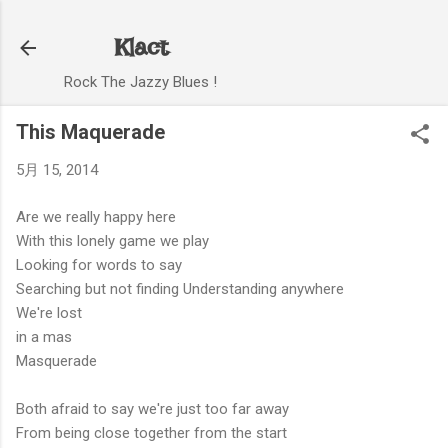
スキップしてメイン コンテンツに移動
Klact
Rock The Jazzy Blues !
This Maquerade
5月 15, 2014
Are we really happy here
With this lonely game we play
Looking for words to say
Searching but not finding Understanding anywhere
We're lost
in a mas
Masquerade
Both afraid to say we're just too far away
From being close together from the start