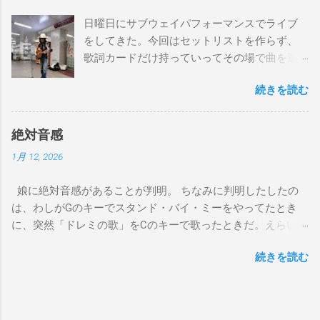
とてもお気に入りなのさ D7 Gm7 C7 Fmaj7 どこへ行く
日曜日にサブウェイパフォーマンスでライブ
のも一緒さ Gm7 C7 Fmaj7 僕のスウェードシューズ
をしてきた。今回はセットリストを作らず、
Gm7 C7 Fmaj7 先の尖ったシューズ Gm7 C7
歌詞カードだけ持っていってその場で曲を選
Am7 とてもカッコいいのさ D7 Gm7 C7 Fmaj7 いつも気分
んだ。自分の曲は一切やらず、カバー曲だけ
最高 Bbmaj7 Am7 Abm7 こい...
続きを読む
をやった。でも、曲選びにかなりの時間を使
ったし、ライブの流れを良くするためにもセ
ットリストは作るべきだと思った。以下が演
絶対音感
奏した曲たち。 次のサブウェイパフォーマン
1月 12, 2026
スは９月７日（日）14時から15時です。ま
た、今までやってない違う曲をやる予定で
娘に絶対音感があることが判明。 ちなみに判明したしたの
す。是非お越しください。 A change is gonna
は、わしがGのキーでスタンド・バイ・ミーをやってたとき
come Gee, baby, ain't I good to you Michelle All
に、突然「ドレミの歌」をCのキーで歌ったときだ。えらい調
Of Me Susie Q St. Louis Blues Amado Mio 上を
子外れやなと思って合わせると、ちゃんとCのキー、ピッタリ
向いて歩こう The Dock Of The Bay Don't Let
続きを読む
で歌っていた。相対音感しかないわしには羨ましい限り。そ
Me down（途中でやめた） Yesterday Wild
れでも疑わしかったので、最近、娘がよく歌ってる「帰って
Horses Dead Flowers Sweet Home 京都（アン
来たヨッパライ」を歌ってみ？というと、アカペラでちゃん
コール） I played a subway gig on Sunday. This
とDのキーで歌い出したので確信した。しかも、数回しか聞い
time, I didn’t make a setlist, I just brought lyric