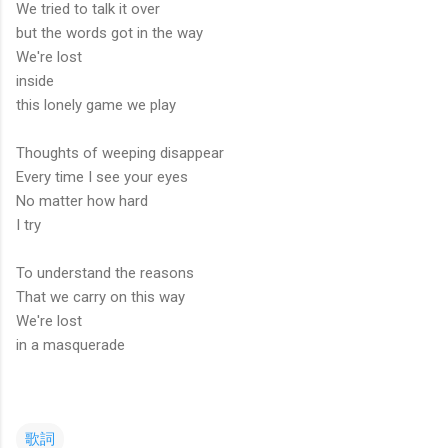
We tried to talk it over
but the words got in the way
We're lost
inside
this lonely game we play
Thoughts of weeping disappear
Every time I see your eyes
No matter how hard
I try
To understand the reasons
That we carry on this way
We're lost
in a masquerade
歌詞