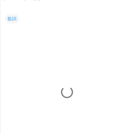
歌詞
コ
メ
ン
ト