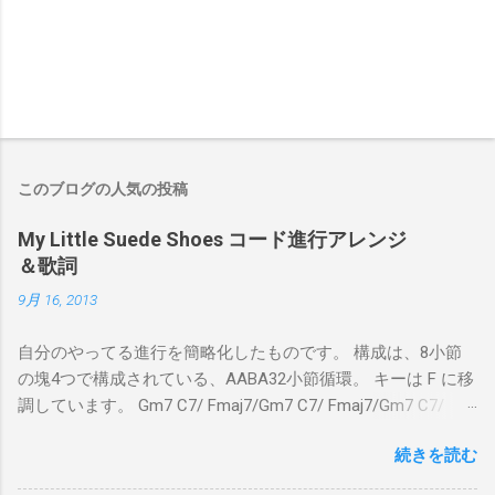
このブログの人気の投稿
My Little Suede Shoes コード進行アレンジ
＆歌詞
9月 16, 2013
自分のやってる進行を簡略化したものです。 構成は、8小節
の塊4つで構成されている、AABA32小節循環。 キーは F に移
調しています。 Gm7 C7/ Fmaj7/Gm7 C7/ Fmaj7/Gm7 C7/
Am7 D7/Gm7 C7/ Fmaj7/ Gm7 C7/ Fmaj7/Gm7 C7/
続きを読む
Fmaj7/Gm7 C7/ Am7 D7/Gm7 C7/ Fmaj7/ Bbmaj7/Am7
Abm7/Gm7 C7/Fmaj7/Bbmaj7/Am7 Abm7/Gm7 C7/Fmaj7/