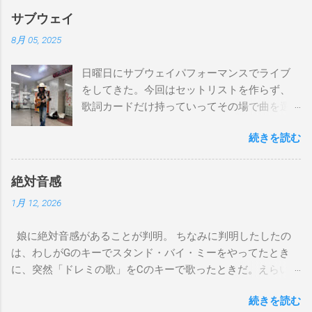
Gm7 C7/ Fmaj7/Gm7 C7/ Fmaj7/Gm7 C7/ Am7 D7/Gm7 C7/
サブウェイ
Fmaj7/ Gm7 C7 Fmaj7 僕のスエードシューズ Gm7
8月 05, 2025
C7 Fmaj7 黒いスエードシューズ Gm7 C7 Am
とてもお気に入りなのさ D7 Gm7 C7 Fmaj7 どこへ行く
日曜日にサブウェイパフォーマンスでライブ
のも一緒さ Gm7 C7 Fmaj7 僕のスウェードシューズ
をしてきた。今回はセットリストを作らず、
Gm7 C7 Fmaj7 先の尖ったシューズ Gm7 C7
歌詞カードだけ持っていってその場で曲を選
Am7 とてもカッコいいのさ D7 Gm7 C7 Fmaj7 いつも気分
んだ。自分の曲は一切やらず、カバー曲だけ
最高 Bbmaj7 Am7 Abm7 こい...
続きを読む
をやった。でも、曲選びにかなりの時間を使
ったし、ライブの流れを良くするためにもセ
ットリストは作るべきだと思った。以下が演
絶対音感
奏した曲たち。 次のサブウェイパフォーマン
1月 12, 2026
スは９月７日（日）14時から15時です。ま
た、今までやってない違う曲をやる予定で
娘に絶対音感があることが判明。 ちなみに判明したしたの
す。是非お越しください。 A change is gonna
は、わしがGのキーでスタンド・バイ・ミーをやってたとき
come Gee, baby, ain't I good to you Michelle All
に、突然「ドレミの歌」をCのキーで歌ったときだ。えらい調
Of Me Susie Q St. Louis Blues Amado Mio 上を
子外れやなと思って合わせると、ちゃんとCのキー、ピッタリ
向いて歩こう The Dock Of The Bay Don't Let
続きを読む
で歌っていた。相対音感しかないわしには羨ましい限り。そ
Me down（途中でやめた） Yesterday Wild