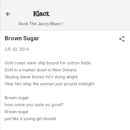
スキップしてメイン コンテンツに移動
Klact
Rock The Jazzy Blues !
Brown Sugar
2月 02, 2014
Gold coast slave ship bound for cotton fields
Sold in a market down in New Orleans
Skydog slaver knows he's doing alright
Hear him whip the women just around midnight
Brown sugar
how come you taste so good?
Brown sugar
just like a young girl should