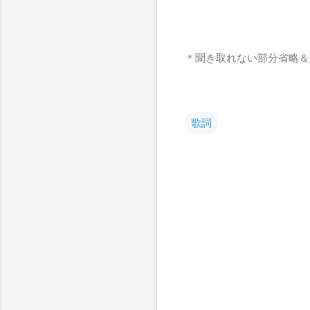
＊聞き取れない部分省略＆
歌詞
コ
メ
ン
ト