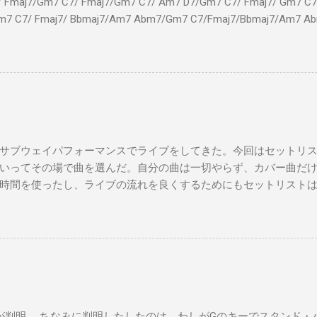
7/Gm7 C7/ Fmaj7/Gm7 C7/ Am7 D7/Gm7 C7/ Fmaj7/ Gm7 C7/
m7 C7/ Fmaj7/ Bbmaj7/Am7 Abm7/Gm7 C7/Fmaj7/Bbmaj7/Am7 A
Fmaj7/Gm7 C7/ Am7 D7/Gm7 C7/ Fmaj7/ Gm7 C7 Fm
ドシューズ Gm7 C7 Am とてもお気に入りなのさ D7 Gm7 
Fmaj7 僕のスウェードシューズ Gm7 C7 Fmaj7 先の
D7 Gm7 C7 Fmaj7 いつも気分最高 Bbmaj7 Am7 Abm7
サブウェイパフォーマンスでライブをしてきた。今回はセットリ
いってその場で曲を選んだ。自分の曲は一切やらず、カバー曲だ
時間を使ったし、ライブの流れを良くするためにもセットリスト
た曲たち。 次のサブウェイパフォーマンスは９月７日（日）14時
違う曲をやる予定です。是非お越しください。 A change is gonna come 
you Michelle All Of Me Susie Q St. Louis Blues Amado Mio 上を
't Let Me down（途中でやめた） Yesterday Wild Horses Dead Flo
ayed a subway gig on Sunday. This time, I didn’t make a setlist, I j
 songs on the spot. Also, I didn’t play any of my own songs, only cov
ealized I should prepare a setlist for the next gig to keep things flowi
判明。 ちなみに判明したしたのは、わしがGのキーでスタンド・