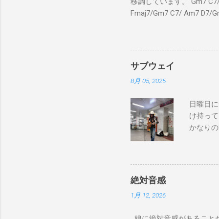
移調しています。 Gm7 C7/ Fmaj
Fmaj7/Gm7 C7/ Am7 D7/G
C7/ Fmaj7/Gm7 C7/ 
C7 Fmaj7 黒いスエー
のも一緒さ Gm7 C7 
Am7 とてもカッコいいのさ 
サブウェイ
8月 05, 2025
日曜日に
け持って
かなりの
が演奏し
でやってない
good to 
Bay Don
絶対音感
コール） I pl
1月 12, 2026
chose the
over, I r
娘に絶対音感があることが