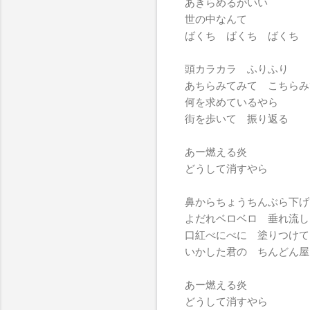
あきらめるがいい
世の中なんて
ばくち ばくち ばくち
頭カラカラ ふりふり
あちらみてみて こちらみ
何を求めているやら
街を歩いて 振り返る
あー燃える炎
どうして消すやら
鼻からちょうちんぶら下げ
よだれベロベロ 垂れ流し
口紅べにべに 塗りつけて
いかした君の ちんどん屋
あー燃える炎
どうして消すやら