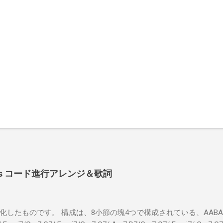
 Shoes コード進行アレンジ＆歌詞
したものです。 構成は、8小節の塊4つで構成されている、AABA32