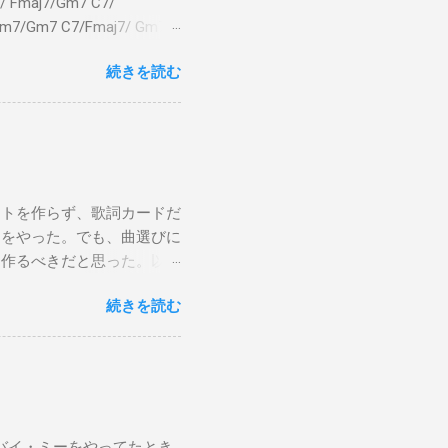
 Fmaj7/Gm7 C7/
bm7/Gm7 C7/Fmaj7/ Gm7
aj7 僕のスエードシューズ Gm7
続きを読む
C7 Fmaj7 どこへ行く
尖ったシューズ Gm7 C7
 こい...
ストを作らず、歌詞カードだ
けをやった。でも、曲選びに
は作るべきだと思った。以下
から15時です。また、今ま
続きを読む
Gee, baby, ain't I
向いて歩こう The Dock Of The
wers Sweet Home 京都（アン
ust brought lyric sheets and
er songs. After thinking it
ng smoothly, since I spent
バイ・ミーをやってたとき