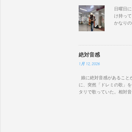
日曜日に
け持って
かなりの
が演奏し
でやってない
good to 
Bay Don
絶対音感
コール） I pl
1月 12, 2026
chose the
over, I r
娘に絶対音感があることが
too much 
に、突然「ドレミの歌」を
on Sunday
タリで歌っていた。相対音
って来たヨッパライ」を歌
か聞いたことないのに。