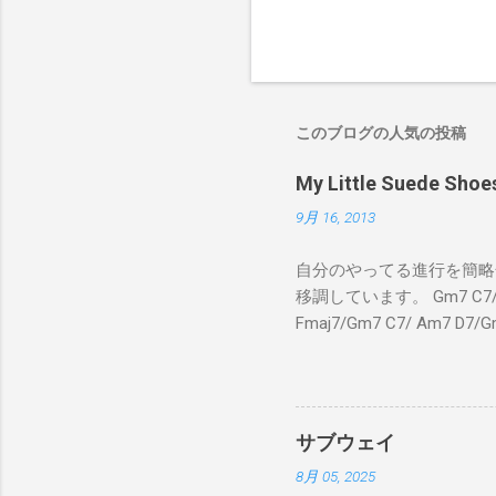
このブログの人気の投稿
My Little Suede
9月 16, 2013
自分のやってる進行を簡略化
移調しています。 Gm7 C7/ Fmaj
Fmaj7/Gm7 C7/ Am7 D7/G
C7/ Fmaj7/Gm7 C7/ 
C7 Fmaj7 黒いスエー
のも一緒さ Gm7 C7 
Am7 とてもカッコいいのさ 
サブウェイ
8月 05, 2025