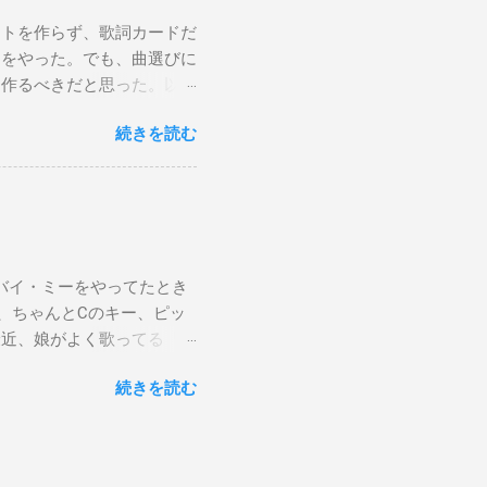
ストを作らず、歌詞カードだ
けをやった。でも、曲選びに
は作るべきだと思った。以下
から15時です。また、今ま
続きを読む
Gee, baby, ain't I
向いて歩こう The Dock Of The
wers Sweet Home 京都（アン
ust brought lyric sheets and
er songs. After thinking it
ng smoothly, since I spent
バイ・ミーをやってたとき
med. My next subway gig is
、ちゃんとCのキー、ピッ
re.
最近、娘がよく歌ってる「帰
確信した。しかも、数回し
続きを読む