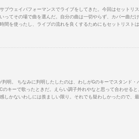
サブウェイパフォーマンスでライブをしてきた。今回はセットリ
いってその場で曲を選んだ。自分の曲は一切やらず、カバー曲だ
時間を使ったし、ライブの流れを良くするためにもセットリスト
た曲たち。 次のサブウェイパフォーマンスは９月７日（日）14時
違う曲をやる予定です。是非お越しください。 A change is gonna come 
you Michelle All Of Me Susie Q St. Louis Blues Amado Mio 上を
't Let Me down（途中でやめた） Yesterday Wild Horses Dead Flo
ayed a subway gig on Sunday. This time, I didn’t make a setlist, I j
 songs on the spot. Also, I didn’t play any of my own songs, only cov
ealized I should prepare a setlist for the next gig to keep things flowi
判明。 ちなみに判明したしたのは、わしがGのキーでスタンド・
time deciding which songs to play. Here’s the list of songs I perfor
Cのキーで歌ったときだ。えらい調子外れやなと思って合わせると
, September 7th. I’m going to play songs I’ve never performed befo
感しかないわしには羨ましい限り。それでも疑わしかったので、
ってみ？というと、アカペラでちゃんとDのキーで歌い出したので