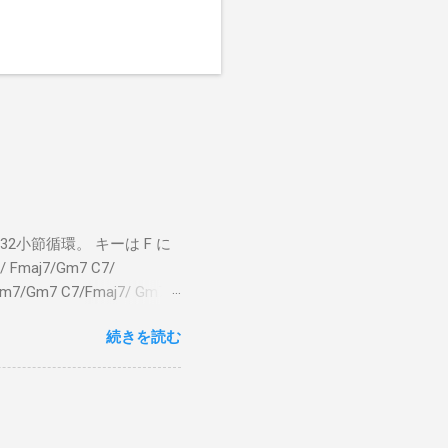
小節循環。 キーは F に
 Fmaj7/Gm7 C7/
bm7/Gm7 C7/Fmaj7/ Gm7
aj7 僕のスエードシューズ Gm7
続きを読む
C7 Fmaj7 どこへ行く
尖ったシューズ Gm7 C7
 こい...