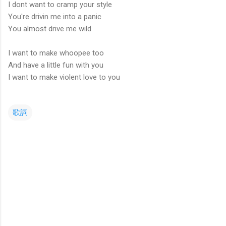
I dont want to cramp your style
You're drivin me into a panic
You almost drive me wild
I want to make whoopee too
And have a little fun with you
I want to make violent love to you
歌詞
コ
メ
ン
ト