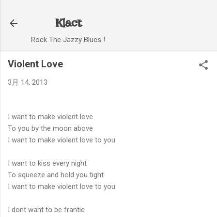
スキップしてメイン コンテンツに移動
Klact
Rock The Jazzy Blues !
Violent Love
3月 14, 2013
I want to make violent love
To you by the moon above
I want to make violent love to you
I want to kiss every night
To squeeze and hold you tight
I want to make violent love to you
I dont want to be frantic