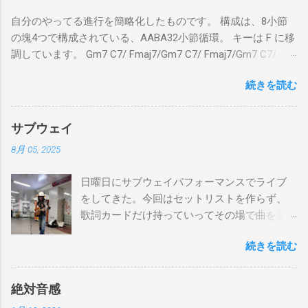
自分のやってる進行を簡略化したものです。 構成は、8小節
の塊4つで構成されている、AABA32小節循環。 キーは F に移
調しています。 Gm7 C7/ Fmaj7/Gm7 C7/ Fmaj7/Gm7 C7/
Am7 D7/Gm7 C7/ Fmaj7/ Gm7 C7/ Fmaj7/Gm7 C7/
続きを読む
Fmaj7/Gm7 C7/ Am7 D7/Gm7 C7/ Fmaj7/ Bbmaj7/Am7
Abm7/Gm7 C7/Fmaj7/Bbmaj7/Am7 Abm7/Gm7 C7/Fmaj7/
Gm7 C7/ Fmaj7/Gm7 C7/ Fmaj7/Gm7 C7/ Am7 D7/Gm7 C7/
サブウェイ
Fmaj7/ Gm7 C7 Fmaj7 僕のスエードシューズ Gm7
8月 05, 2025
C7 Fmaj7 黒いスエードシューズ Gm7 C7 Am
とてもお気に入りなのさ D7 Gm7 C7 Fmaj7 どこへ行く
日曜日にサブウェイパフォーマンスでライブ
のも一緒さ Gm7 C7 Fmaj7 僕のスウェードシューズ
をしてきた。今回はセットリストを作らず、
Gm7 C7 Fmaj7 先の尖ったシューズ Gm7 C7
歌詞カードだけ持っていってその場で曲を選
Am7 とてもカッコいいのさ D7 Gm7 C7 Fmaj7 いつも気分
んだ。自分の曲は一切やらず、カバー曲だけ
最高 Bbmaj7 Am7 Abm7 こい...
続きを読む
をやった。でも、曲選びにかなりの時間を使
ったし、ライブの流れを良くするためにもセ
ットリストは作るべきだと思った。以下が演
絶対音感
奏した曲たち。 次のサブウェイパフォーマン