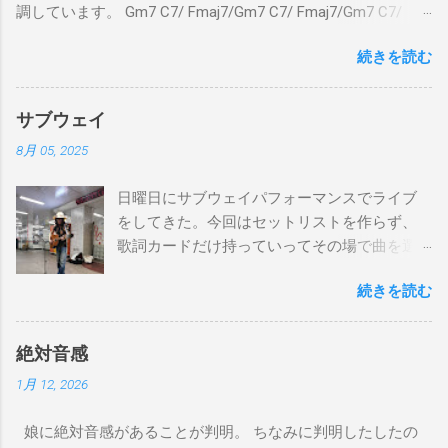
調しています。 Gm7 C7/ Fmaj7/Gm7 C7/ Fmaj7/Gm7 C7/
Am7 D7/Gm7 C7/ Fmaj7/ Gm7 C7/ Fmaj7/Gm7 C7/
続きを読む
Fmaj7/Gm7 C7/ Am7 D7/Gm7 C7/ Fmaj7/ Bbmaj7/Am7
Abm7/Gm7 C7/Fmaj7/Bbmaj7/Am7 Abm7/Gm7 C7/Fmaj7/
Gm7 C7/ Fmaj7/Gm7 C7/ Fmaj7/Gm7 C7/ Am7 D7/Gm7 C7/
サブウェイ
Fmaj7/ Gm7 C7 Fmaj7 僕のスエードシューズ Gm7
8月 05, 2025
C7 Fmaj7 黒いスエードシューズ Gm7 C7 Am
とてもお気に入りなのさ D7 Gm7 C7 Fmaj7 どこへ行く
日曜日にサブウェイパフォーマンスでライブ
のも一緒さ Gm7 C7 Fmaj7 僕のスウェードシューズ
をしてきた。今回はセットリストを作らず、
Gm7 C7 Fmaj7 先の尖ったシューズ Gm7 C7
歌詞カードだけ持っていってその場で曲を選
Am7 とてもカッコいいのさ D7 Gm7 C7 Fmaj7 いつも気分
んだ。自分の曲は一切やらず、カバー曲だけ
最高 Bbmaj7 Am7 Abm7 こい...
続きを読む
をやった。でも、曲選びにかなりの時間を使
ったし、ライブの流れを良くするためにもセ
ットリストは作るべきだと思った。以下が演
絶対音感
奏した曲たち。 次のサブウェイパフォーマン
1月 12, 2026
スは９月７日（日）14時から15時です。ま
た、今までやってない違う曲をやる予定で
娘に絶対音感があることが判明。 ちなみに判明したしたの
す。是非お越しください。 A change is gonna