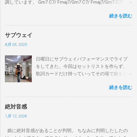
調しています。 Gm7 C7/ Fmaj7/Gm7 C7/ Fmaj7/Gm7 C7/
Am7 D7/Gm7 C7/ Fmaj7/ Gm7 C7/ Fmaj7/Gm7 C7/
続きを読む
Fmaj7/Gm7 C7/ Am7 D7/Gm7 C7/ Fmaj7/ Bbmaj7/Am7
Abm7/Gm7 C7/Fmaj7/Bbmaj7/Am7 Abm7/Gm7 C7/Fmaj7/
Gm7 C7/ Fmaj7/Gm7 C7/ Fmaj7/Gm7 C7/ Am7 D7/Gm7 C7/
サブウェイ
Fmaj7/ Gm7 C7 Fmaj7 僕のスエードシューズ Gm7
8月 05, 2025
C7 Fmaj7 黒いスエードシューズ Gm7 C7 Am
とてもお気に入りなのさ D7 Gm7 C7 Fmaj7 どこへ行く
日曜日にサブウェイパフォーマンスでライブ
のも一緒さ Gm7 C7 Fmaj7 僕のスウェードシューズ
をしてきた。今回はセットリストを作らず、
Gm7 C7 Fmaj7 先の尖ったシューズ Gm7 C7
歌詞カードだけ持っていってその場で曲を選
Am7 とてもカッコいいのさ D7 Gm7 C7 Fmaj7 いつも気分
んだ。自分の曲は一切やらず、カバー曲だけ
最高 Bbmaj7 Am7 Abm7 こい...
続きを読む
をやった。でも、曲選びにかなりの時間を使
ったし、ライブの流れを良くするためにもセ
ットリストは作るべきだと思った。以下が演
絶対音感
奏した曲たち。 次のサブウェイパフォーマン
1月 12, 2026
スは９月７日（日）14時から15時です。ま
た、今までやってない違う曲をやる予定で
娘に絶対音感があることが判明。 ちなみに判明したしたの
す。是非お越しください。 A change is gonna