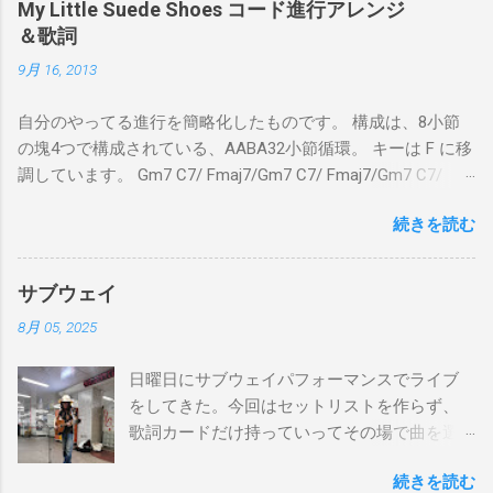
My Little Suede Shoes コード進行アレンジ
＆歌詞
9月 16, 2013
自分のやってる進行を簡略化したものです。 構成は、8小節
の塊4つで構成されている、AABA32小節循環。 キーは F に移
調しています。 Gm7 C7/ Fmaj7/Gm7 C7/ Fmaj7/Gm7 C7/
Am7 D7/Gm7 C7/ Fmaj7/ Gm7 C7/ Fmaj7/Gm7 C7/
続きを読む
Fmaj7/Gm7 C7/ Am7 D7/Gm7 C7/ Fmaj7/ Bbmaj7/Am7
Abm7/Gm7 C7/Fmaj7/Bbmaj7/Am7 Abm7/Gm7 C7/Fmaj7/
Gm7 C7/ Fmaj7/Gm7 C7/ Fmaj7/Gm7 C7/ Am7 D7/Gm7 C7/
サブウェイ
Fmaj7/ Gm7 C7 Fmaj7 僕のスエードシューズ Gm7
8月 05, 2025
C7 Fmaj7 黒いスエードシューズ Gm7 C7 Am
とてもお気に入りなのさ D7 Gm7 C7 Fmaj7 どこへ行く
日曜日にサブウェイパフォーマンスでライブ
のも一緒さ Gm7 C7 Fmaj7 僕のスウェードシューズ
をしてきた。今回はセットリストを作らず、
Gm7 C7 Fmaj7 先の尖ったシューズ Gm7 C7
歌詞カードだけ持っていってその場で曲を選
Am7 とてもカッコいいのさ D7 Gm7 C7 Fmaj7 いつも気分
んだ。自分の曲は一切やらず、カバー曲だけ
最高 Bbmaj7 Am7 Abm7 こい...
続きを読む
をやった。でも、曲選びにかなりの時間を使