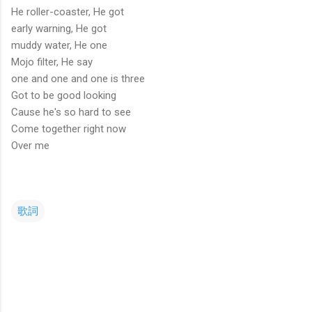
He roller-coaster, He got
early warning, He got
muddy water, He one
Mojo filter, He say
one and one and one is three
Got to be good looking
Cause he's so hard to see
Come together right now
Over me
歌詞
コ
メ
ン
ト