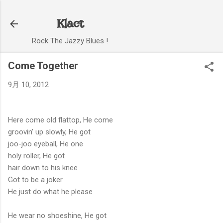
スキップしてメイン コンテンツに移動
Klact
Rock The Jazzy Blues !
Come Together
9月 10, 2012
Here come old flattop, He come
groovin' up slowly, He got
joo-joo eyeball, He one
holy roller, He got
hair down to his knee
Got to be a joker
He just do what he please
He wear no shoeshine, He got