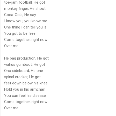
toe-jam football, He got
monkey finger, He shoot
Coca-Cola, He say
I know you, you know me
One thing I can tell you is
You got to be free
Come together, right now
Over me
He bag production, He got
walrus gumboot, He got
Ono sideboard, He one
spinal cracker, He got
feet down below his knee
Hold you in his armchair
You can feel his disease
Come together, right now
Over me